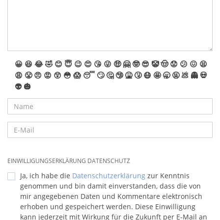
😀
😆
😂
🤣
😊
😇
😉
😍
😘
😜
🤑
🤗
🤓
😎
🤡
🤠
😟
😕
😖
😫
😩
😤
😠
😡
😲
😳
😱
😴
🙄
🤔
🤥
🤮
🤧
😷
🤩
🥱
🤬
💩
👻
💀
👽
🎃
EINWILLIGUNGSERKLÄRUNG DATENSCHUTZ
Ja, ich habe die
Datenschutzerklärung
zur Kenntnis
genommen und bin damit einverstanden, dass die von
mir angegebenen Daten und Kommentare elektronisch
erhoben und gespeichert werden. Diese Einwilligung
kann jederzeit mit Wirkung für die Zukunft per E-Mail an