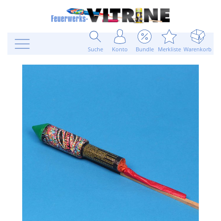
Suche
Konto
Bundle
Merkliste
Warenkorb