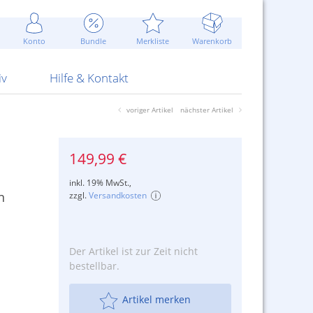
Werbung
 Jahr
are Artikel
Best of Sommeraktionen!
Widerrufsbelehrung
rk
Carl
 Bengalhölzer
fen
bende
Sommerpreise u.v.m.
AGB
otechnik
Konto
Bundle
Merkliste
Warenkorb
nd Attrappen
nehmigung
ste
Blitzschnell...
Kontaktformular
RS Pirotecnia
 und Pistolen
erwerk
& -gebiete
Über uns
werk
Alpha
iv
Hilfe & Kontakt
voriger Artikel
nächster Artikel
149,99 €
inkl. 19% MwSt.,
n
zzgl.
Versandkosten
Der Artikel ist zur Zeit nicht
bestellbar.
Artikel merken