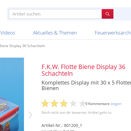
e
n anderen
e
tellen
Anzündhilfen
Bombenrohre
Ladenverkauf 2023
Auftragsbestätigung
Poster und 
Feuerwerk im
Nicht lieferb
Broekhoff
BVBA Belgien
BVD
Cafferata Vuurwe
ourismus
Feuerwerk T1
Batterien
20 Jahre Feuerwerksvitrine
Altersnachweis
Streich- und
Sammlertref
Gewerbetrei
BKV Vuurwerk
Blackboxx
Bo Peep
Bothmer Pyr
mpressionen
Schallerzeuger P1
Knallkörper
Ladenverkauf 2024
Bestellschluss
Schachteln u
Ausnahmege
Versanddien
Fireworks
Apel Feuerwerk
Argento Feuerwerk
A
t
lichkeiten
Jugendfeuerwerk
Raketen
Ladenverkauf 2025
Bestellablauf
Scherzartikel
Hochzeitsfeu
Lieferzeiten 
Adam\'s Fireworks
Alba Feuerwerk
Albert Feue
Videos
Aktuelles & Themen
Feuerwerksarch
 Biene Display 36 Schachteln
F.K.W. Flotte Biene Display 36
Schachteln
Komplettes Display mit 30 x 5 Flotte
Bienen
0 Kommentare
zeigen
Noch nicht von dir bewertet: Artikel geht so
Artikel-Nr.: 801200_1