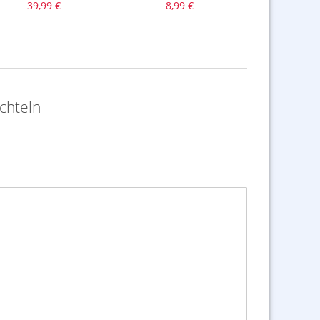
39,99 €
8,99 €
28,0
chteln