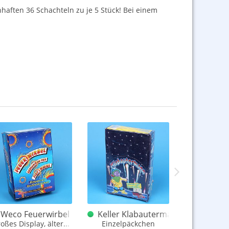
haften 36 Schachteln zu je 5 Stück! Bei einem
komplett
Weco Feuerwirbel Display BAM - Zeit 40 x 10
Keller Klabautermann Display Pins
Nico Disp
oßes Display, älter...
Einzelpäckchen
komplett mit