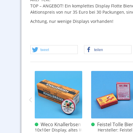
TOP
–
ANGEBOT
! Ein komplettes Display Flotte Bi
Aktionspreis von nur 35 Euro bei 30 Packungen, sin
Achtung, nur wenige Displays vorhanden!
tweet
teilen
Tolle Biene
Weco Knallerbsen Display
Feistel Tolle Bie
ne
ckung, alt
10x10er Display, altes WZ
Hersteller: Feistel