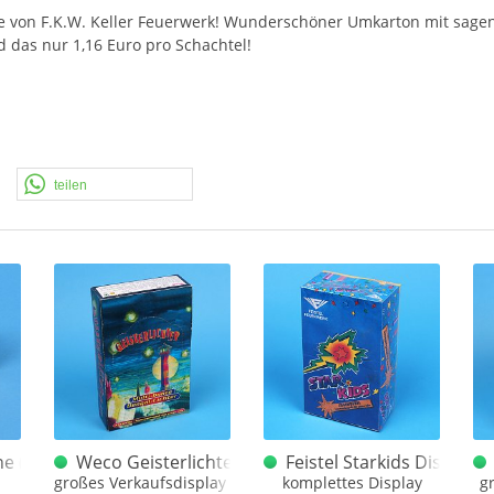
ene von F.K.W. Keller Feuerwerk! Wunderschöner Umkarton mit sagen
d das nur 1,16 Euro pro Schachtel!
teilen
ne (kleines Logo)
Weco Geisterlichter Display altes VPI
Feistel Starkids Display 
großes Verkaufsdisplay mit 20 Schachteln
komplettes Display
gr