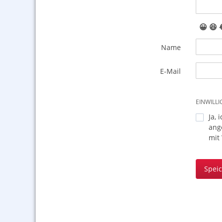
😀
😆
Name
E-Mail
EINWILL
Ja, 
ang
mit
Spei