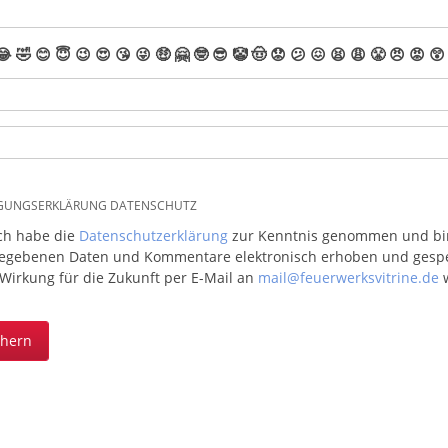
😂
🤣
😊
😇
😉
😍
😘
😜
🤑
🤗
🤓
😎
🤡
🤠
😟
😕
😖
😫
😩
😤
😠
😡
😲
IGUNGSERKLÄRUNG DATENSCHUTZ
ich habe die
Datenschutzerklärung
zur Kenntnis genommen und bin 
egebenen Daten und Kommentare elektronisch erhoben und gespeic
 Wirkung für die Zukunft per E-Mail an
mail@feuerwerksvitrine.de
w
chern