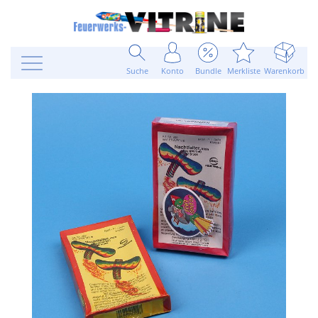
Suche
Konto
Bundle
Merkliste
Warenkorb