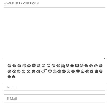
KOMMENTAR VERFASSEN
😀
😆
😂
🤣
😊
😇
😉
😍
😘
😜
🤑
🤗
🤓
😎
🤡
🤠
😟
😕
😖
😫
😩
😤
😠
😡
😲
😳
😱
😴
🙄
🤔
🤥
🤮
🤧
😷
🤩
🥱
🤬
💩
👻
💀
👽
🎃