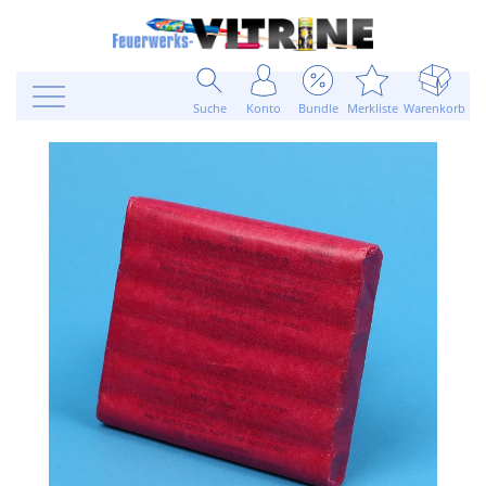
Suche
Konto
Bundle
Merkliste
Warenkorb