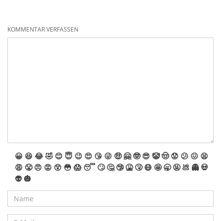
KOMMENTAR VERFASSEN
😀
😆
😂
🤣
😊
😇
😉
😍
😘
😜
🤑
🤗
🤓
😎
🤡
🤠
😟
😕
😖
😫
😩
😤
😠
😡
😲
😳
😱
😴
🙄
🤔
🤥
🤮
🤧
😷
🤩
🥱
🤬
💩
👻
💀
👽
🎃