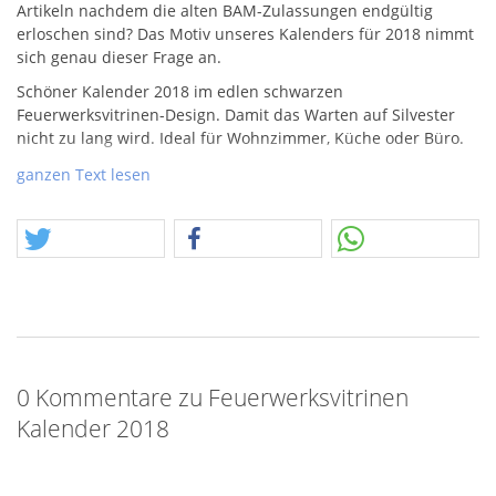
Artikeln nachdem die alten
BAM
-Zulassungen endgültig
erloschen sind? Das Motiv unseres Kalenders für 2018 nimmt
sich genau dieser Frage an.
Schöner Kalender 2018 im edlen schwarzen
Feuerwerksvitrinen-Design. Damit das Warten auf Silvester
nicht zu lang wird. Ideal für Wohnzimmer, Küche oder Büro.
Hinweis zur Bestellung: Wenn Sie eine separate Bestellung
ganzen Text lesen
nur für den Kalender aufgeben, können wir ihn sofort per
Post an Sie schicken. Bei Bestellung zusammen mit
Feuerwerksartikeln, erhalten Sie den Kalender am Jahresende
mit Ihrer Gesamtbestellung.
Produziert wurden die Kalender übrigens bei
https://www.kalender-druck.de
0 Kommentare zu Feuerwerksvitrinen
Kalender 2018