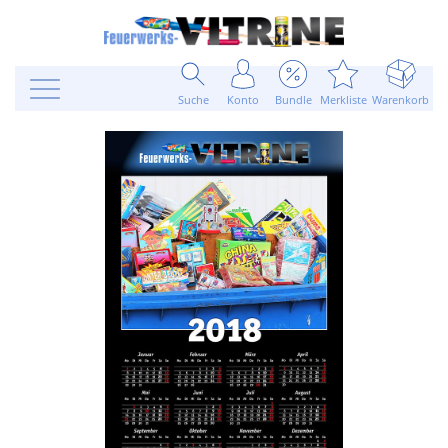
Suche
Konto
Bundle
Merkliste
Warenkorb