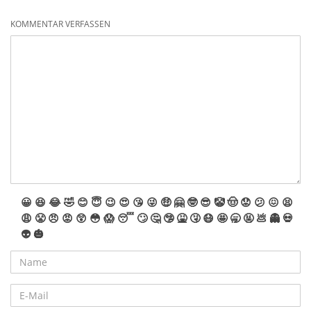
KOMMENTAR VERFASSEN
😀
😆
😂
🤣
😊
😇
😉
😍
😘
😜
🤑
🤗
🤓
😎
🤡
🤠
😟
😕
😖
😫
😩
😤
😠
😡
😲
😳
😱
😴
🙄
🤔
🤥
🤮
🤧
😷
🤩
🥱
🤬
💩
👻
💀
👽
🎃