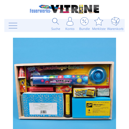
Suche
Konto
Bundle
Merkliste
Warenkorb