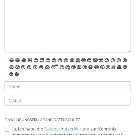
😀
😆
😂
🤣
😊
😇
😉
😍
😘
😜
🤑
🤗
🤓
😎
🤡
🤠
😟
😕
😖
😫
😩
😤
😠
😡
😲
😳
😱
😴
🙄
🤔
🤥
🤮
🤧
😷
🤩
🥱
🤬
💩
👻
💀
👽
🎃
EINWILLIGUNGSERKLÄRUNG DATENSCHUTZ
Ja, ich habe die
Datenschutzerklärung
zur Kenntnis