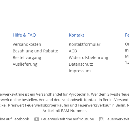
Hilfe & FAQ
Kontakt
F
On
Versandkosten
Kontaktformular
In
Bezahlung und Rabatte
AGB
Ma
Bestellvorgang
Widerrufsbelehrung
13
Auslieferung
Datenschutz
Impressum
rwerksvitrine ist ein
Versandhandel
für
Pyrotechnik
. Wer dem Silvesterfeuer
rwerk online bestellen,
Versand deutschlandweit
, Kontakt in Berlin. Versan
ikel. Preiswert
Feuerwerkskörper
kaufen und Feuerwerksverkauf in Berlin. N
Artikel mit BAM-Nummer.
ine auf Facebook
Feuerwerksvitrine auf Youtube
Feuerwerksvit