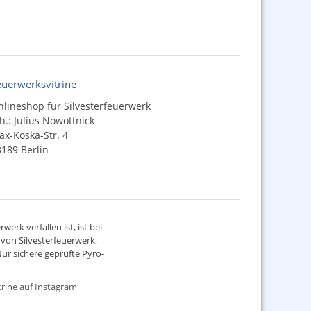
euerwerksvitrine
lineshop für Silvesterfeuerwerk
h.: Julius Nowottnick
x-Koska-Str. 4
189 Berlin
werk verfallen ist, ist bei
d von
Silvesterfeuerwerk
,
ur sichere geprüfte Pyro-
rine auf Instagram