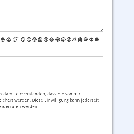
😳
😱
😴
🙄
🤔
🤥
🤮
🤧
😷
🤩
🥱
🤬
💩
👻
💀
👽
🎃
damit einverstanden, dass die von mir
hert werden. Diese Einwilligung kann jederzeit
iderrufen werden.