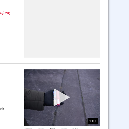
umfang
wir
1:03