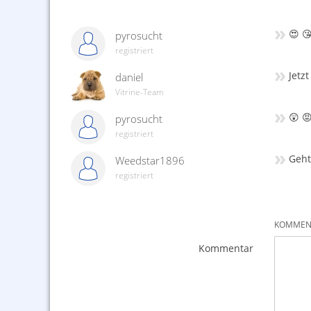
»
😍 
pyrosucht
registriert
»
Jetz
daniel
Vitrine-Team
»
😲 
pyrosucht
registriert
»
Geht
Weedstar1896
registriert
KOMMENT
Kommentar