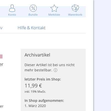
Werbung
 Jahr
are Artikel
Best of Sommeraktionen!
Widerrufsbelehrung
rk
Carl
 Bengalhölzer
fen
bende
Sommerpreise u.v.m.
AGB
otechnik
Konto
Bundle
Merkliste
Warenkorb
nd Attrappen
nehmigung
ste
Blitzschnell...
Kontaktformular
RS Pirotecnia
 und Pistolen
erwerk
& -gebiete
Über uns
werk
Alpha
iv
Hilfe & Kontakt
Archivartikel
l
er
Dieser Artikel ist bei uns nicht
mehr bestellbar.
letzter Preis im Shop:
11,99 €
inkl. 19% MwSt.
In Shop aufgenommen:
1. März 2020
er