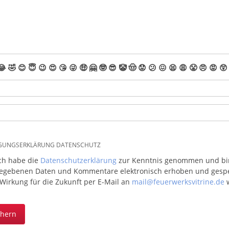
😂
🤣
😊
😇
😉
😍
😘
😜
🤑
🤗
🤓
😎
🤡
🤠
😟
😕
😖
😫
😩
😤
😠
😡
😲
IGUNGSERKLÄRUNG DATENSCHUTZ
ich habe die
Datenschutzerklärung
zur Kenntnis genommen und bin 
egebenen Daten und Kommentare elektronisch erhoben und gespeic
 Wirkung für die Zukunft per E-Mail an
mail@feuerwerksvitrine.de
w
chern