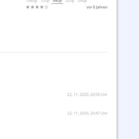
1080p
720p
480p
320p
240p
vor 6 Jahren
 Fall
22. 11. 2020, 20:56 Uhr
22. 11. 2020, 20:47 Uhr