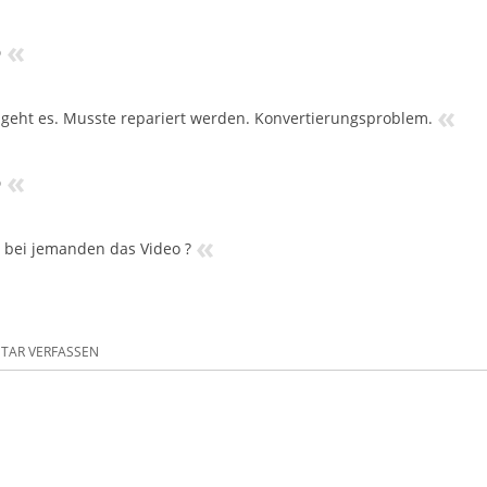
«

«
t geht es. Musste repariert werden. Konvertierungsproblem.
«

«
 bei jemanden das Video ?
AR VERFASSEN