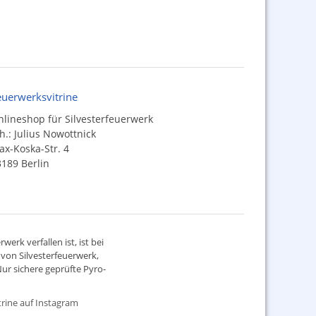
euerwerksvitrine
lineshop für Silvesterfeuerwerk
h.: Julius Nowottnick
x-Koska-Str. 4
189 Berlin
werk verfallen ist, ist bei
d von
Silvesterfeuerwerk
,
ur sichere geprüfte Pyro-
rine auf Instagram