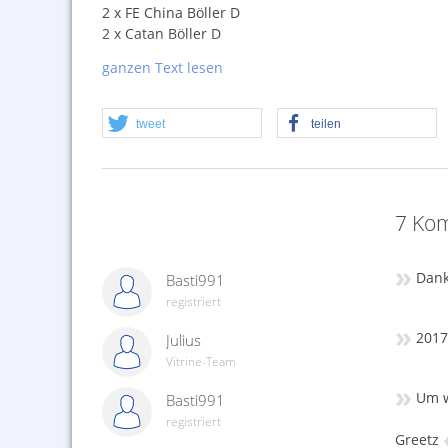
2 x FE China Böller D
2 x Catan Böller D
Achtung, anzumerken sei, dass der Lieferumfang aus
ganzen Text lesen
nur ein "Serviervorschlag". Das ist wie bei der Tüte
Einsparmaßnahme zu entschuldigen, aber es gibt ak
tweet
teilen
7 Kom
»
Dank
Basti991
registriert
»
2017
Julius
Vitrine-Team
»
Um w
Basti991
registriert
Greetz