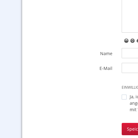
😀
😆
Name
E-Mail
EINWILL
Ja, 
ang
mit
Spei