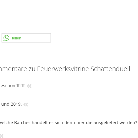
schließlich die Päckchen umfasst. Der schöne Beutel ist in diesem
nsuppe, wo der Löffel nicht mit dabei ist! Wir bitten diese
tuell ein Engpass bei den Sortimentstüten.
teilen
mentare zu Feuerwerksvitrine Schattenduell
«
eschön✌🏻👍🏼
«
 und 2019.
elche Batches handelt es sich denn hier die ausgeliefert werden?
«