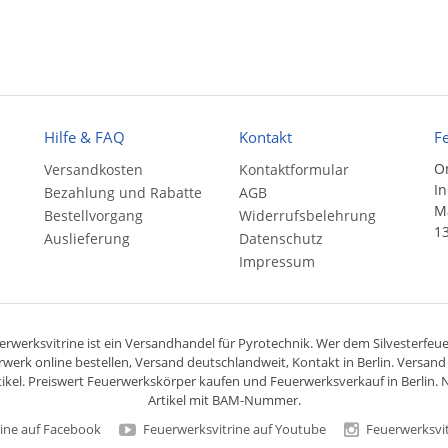
Hilfe & FAQ
Kontakt
F
On
Versandkosten
Kontaktformular
In
Bezahlung und Rabatte
AGB
Ma
Bestellvorgang
Widerrufsbelehrung
13
Auslieferung
Datenschutz
Impressum
rwerksvitrine ist ein
Versandhandel
für
Pyrotechnik
. Wer dem Silvesterfeuer
rwerk online bestellen,
Versand deutschlandweit
, Kontakt in Berlin. Versan
ikel. Preiswert
Feuerwerkskörper
kaufen und Feuerwerksverkauf in Berlin. N
Artikel mit BAM-Nummer.
ine auf Facebook
Feuerwerksvitrine auf Youtube
Feuerwerksvit