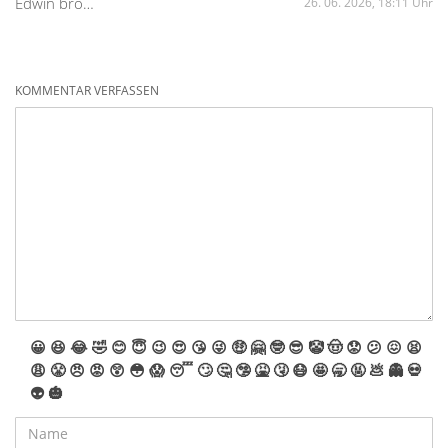
Edwin brouwer
26. 06. 2026, 18:11 Uhr
KOMMENTAR VERFASSEN
😀
😆
😂
🤣
😊
😇
😉
😍
😘
😜
🤑
🤗
🤓
😎
🤡
🤠
😟
😕
😖
😫
😩
😤
😠
😡
😲
😳
😱
😴
🙄
🤔
🤥
🤮
🤧
😷
🤩
🥱
🤬
💩
👻
💀
👽
🎃