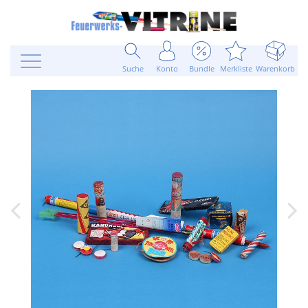
Suche
Konto
Bundle
Merkliste
Warenkorb