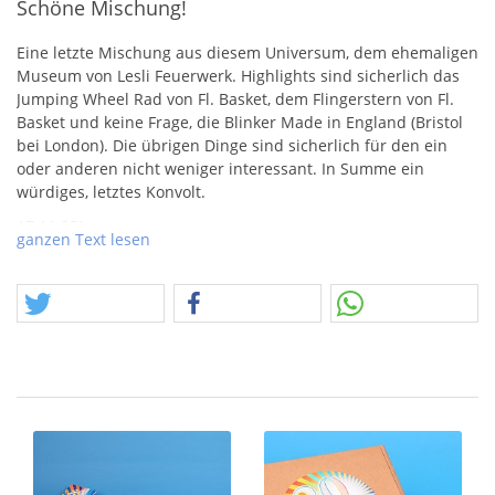
Schöne Mischung!
Eine letzte Mischung aus diesem Universum, dem ehemaligen
Museum von Lesli Feuerwerk. Highlights sind sicherlich das
Jumping Wheel Rad von Fl. Basket, dem Flingerstern von Fl.
Basket und keine Frage, die Blinker Made in England (Bristol
bei London). Die übrigen Dinge sind sicherlich für den ein
oder anderen nicht weniger interessant. In Summe ein
würdiges, letztes Konvolt.
17.11.25!
ganzen Text lesen
In den letzten Tagen sind Schwergewichte ins Angebot
gekommen und daraufhin wurde auch nach weiteren
Schwergewichten, ähnlicher Natur, gefragt. Und sie kommen,
weitere
SCHWERGEWICHTE
!
Das Angebot fällt in die Rurbik "Feuerwerkskörper"