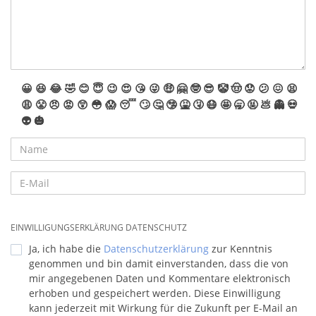
😀
😆
😂
🤣
😊
😇
😉
😍
😘
😜
🤑
🤗
🤓
😎
🤡
🤠
😟
😕
😖
😫
😩
😤
😠
😡
😲
😳
😱
😴
🙄
🤔
🤥
🤮
🤧
😷
🤩
🥱
🤬
💩
👻
💀
👽
🎃
EINWILLIGUNGSERKLÄRUNG DATENSCHUTZ
Ja, ich habe die
Datenschutzerklärung
zur Kenntnis
genommen und bin damit einverstanden, dass die von
mir angegebenen Daten und Kommentare elektronisch
erhoben und gespeichert werden. Diese Einwilligung
kann jederzeit mit Wirkung für die Zukunft per E-Mail an