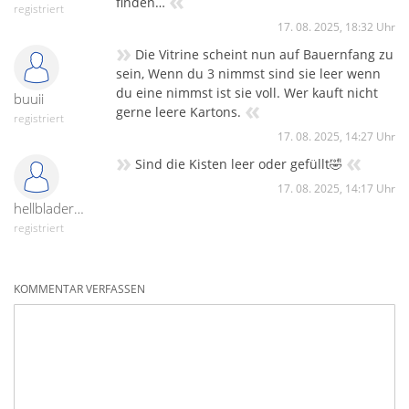
«
finden…
registriert
17. 08. 2025, 18:32 Uhr
»
Die Vitrine scheint nun auf Bauernfang zu
sein, Wenn du 3 nimmst sind sie leer wenn
du eine nimmst ist sie voll. Wer kauft nicht
buuii
«
gerne leere Kartons.
registriert
17. 08. 2025, 14:27 Uhr
»
«
Sind die Kisten leer oder gefüllt🤣
17. 08. 2025, 14:17 Uhr
hellblader22
registriert
KOMMENTAR VERFASSEN