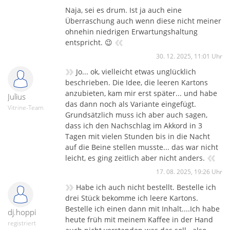
Naja, sei es drum. Ist ja auch eine
Das es auch schlechtere Zeiten gab, bewies das Thema
Überraschung auch wenn diese nicht meiner
rundum Pulver im Jahr 2023. Aber es gab auch andere
ohnehin niedrigen Erwartungshaltung
schlechtere Momente.
«
entspricht. 😉
Doch heute 2025 wollen wir eigentlich wieder mehr das
30. 12. 2025, 11:01 Uhr
Positive beleuchten. Die Gräben wurden überwunden und
»
das Verhältnis ist wieder besser. Dazu gehören auch diese
Jo... ok, vielleicht etwas unglücklich
Überraschungskisten mit besonderen Inhalten.
beschrieben. Die Idee, die leeren Kartons
anzubieten, kam mir erst später... und habe
Julius
das dann noch als Variante eingefügt.
Vitrine-Team
Grundsätzlich muss ich aber auch sagen,
dass ich den Nachschlag im Akkord in 3
Tagen mit vielen Stunden bis in die Nacht
auf die Beine stellen musste... das war nicht
«
leicht, es ging zeitlich aber nicht anders.
17. 08. 2025, 19:26 Uhr
»
Habe ich auch nicht bestellt. Bestelle ich
drei Stück bekomme ich leere Kartons.
Bestelle ich einen dann mit Inhalt....Ich habe
dj.hoppi
heute früh mit meinem Kaffee in der Hand
registriert