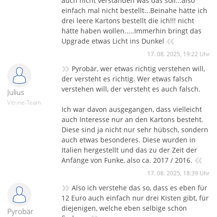
auch nicht verstanden was das soll...also
einfach mal nicht bestellt...Beinahe hätte ich
drei leere Kartons bestellt die ich!!! nicht
hätte haben wollen.....Immerhin bringt das
«
Upgrade etwas Licht ins Dunkel
17. 08. 2025, 19:22 Uhr
»
Pyrobär, wer etwas richtig verstehen will,
der versteht es richtig. Wer etwas falsch
verstehen will, der versteht es auch falsch.
Julius
Vitrine-Team
Ich war davon ausgegangen, dass vielleicht
auch Interesse nur an den Kartons besteht.
Diese sind ja nicht nur sehr hübsch, sondern
auch etwas besonderes. Diese wurden in
Italien hergestellt und das zu der Zeit der
«
Anfänge von Funke, also ca. 2017 / 2016.
17. 08. 2025, 18:39 Uhr
»
Also ich verstehe das so, dass es eben für
12 Euro auch einfach nur drei Kisten gibt, für
diejenigen, welche eben selbige schön
Pyrobär