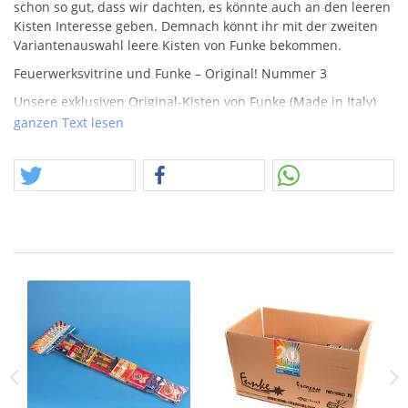
schon so gut, dass wir dachten, es könnte auch an den leeren
Kisten Interesse geben. Demnach könnt ihr mit der zweiten
Variantenauswahl leere Kisten von Funke bekommen.
Feuerwerksvitrine und Funke – Original! Nummer 3
Unsere exklusiven Original-Kisten von Funke (Made in Italy)
mit tollen Artikeln von Funke, aber auch einiges an Posten
ganzen Text lesen
und eben exklusive Teile, wie z.b. den Originalhülsen aus der
Produktion in Italien. Wir verwenden die Hülsen nicht nur als
schöne Deko, sondern auch als Behältnis für weitere
Beigaben.
Die Nummer 3 zeichnet sich im Besonderen aus durch:
- Super Böller l und ll 17B
- Dancing Lion B Böller (neu)
- Glamour Shots (neu)
- Argento, Funke oder Albert Batterie
- 3 bis 4 weitere Batterien (Feuerwerksvitrine)
- Funke Originalhülse mit Aufkleber (Italy).
- Funke Hülse schlank + Reiberhülse (grün)
- Drachenflug
- Weißblinker Raketen Funke