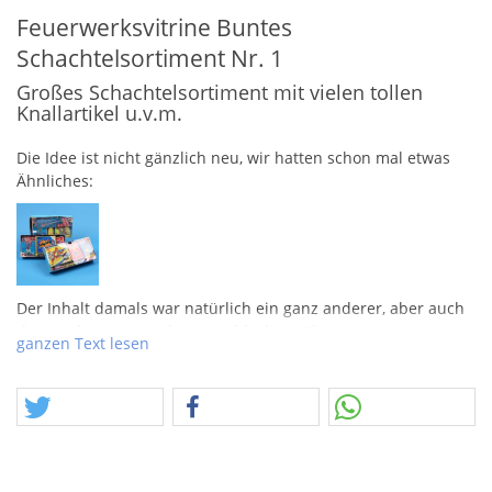
Feuerwerksvitrine Buntes
Schachtelsortiment Nr. 1
Großes Schachtelsortiment mit vielen tollen
Knallartikel u.v.m.
Die Idee ist nicht gänzlich neu, wir hatten schon mal etwas
Ähnliches:
Der Inhalt damals war natürlich ein ganz anderer, aber auch
der von heute ist nicht von schlechten Eltern.
ganzen Text lesen
Es ist immer wieder schade, wenn Umverpackungsreste beim
Verpacken von Feuerwerk übrig bleiben. Ab und zu nutzen
wir sowas auch als Dämmstoff, doch gibt es ökologische
Querdenker, welche uns der unschönen Entsorgung von
"Müll" bezichten. So muss es also zwingend der Platikkissen-
Kram oder schlicht Styroporflocken sein, sonst ist man nicht