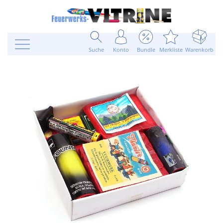
Suche
Konto
Bundle
Merkliste
Warenkorb