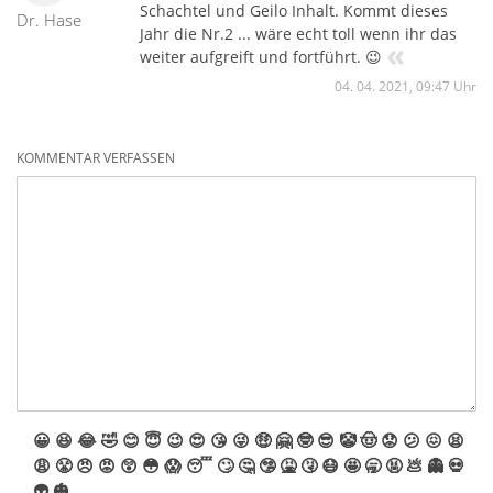
Schachtel und Geilo Inhalt. Kommt dieses
Dr. Hase
Jahr die Nr.2 ... wäre echt toll wenn ihr das
«
weiter aufgreift und fortführt. 😉
04. 04. 2021, 09:47 Uhr
KOMMENTAR VERFASSEN
😀
😆
😂
🤣
😊
😇
😉
😍
😘
😜
🤑
🤗
🤓
😎
🤡
🤠
😟
😕
😖
😫
😩
😤
😠
😡
😲
😳
😱
😴
🙄
🤔
🤥
🤮
🤧
😷
🤩
🥱
🤬
💩
👻
💀
👽
🎃