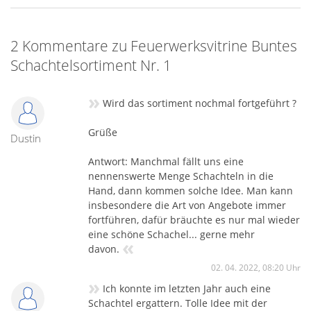
so gut wie Amazon.
Hier also wieder so ein Fall, wir haben gerade die Single Shot
2 Kommentare zu Feuerwerksvitrine Buntes
Kisten für euch gebaut und es blieben diese leeren
Schachteln übrig, ich dachte mir – daraus mache ich was.
Schachtelsortiment Nr. 1
Und hier ist sie, ein Buntes Schachtelsortiment. Enthalten
sind Funke Böller, Katan, Single Shot, Fontäne, und vieles
»
Wird das sortiment nochmal fortgeführt ?
mehr. Wir wünschen viel Spaß. Es können Schachteln zur
Verwendung kommen, die nicht neutral weiss sind.
Grüße
Dustin
Antwort: Manchmal fällt uns eine
nennenswerte Menge Schachteln in die
Hand, dann kommen solche Idee. Man kann
insbesondere die Art von Angebote immer
fortführen, dafür bräuchte es nur mal wieder
eine schöne Schachel... gerne mehr
«
davon.
02. 04. 2022, 08:20 Uhr
»
Ich konnte im letzten Jahr auch eine
Schachtel ergattern. Tolle Idee mit der