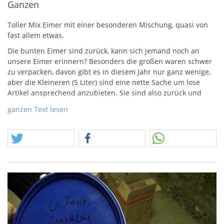
Ganzen
Toller Mix Eimer mit einer besonderen Mischung, quasi von
fast allem etwas.
Die bunten Eimer sind zurück, kann sich jemand noch an
unsere Eimer erinnern? Besonders die großen waren schwer
zu verpacken, davon gibt es in diesem Jahr nur ganz wenige,
aber die Kleineren (5 Liter) sind eine nette Sache um lose
Artikel ansprechend anzubieten. Sie sind also zurück und
bevor jemand fragt, was meint der? Hier noch eine
ganzen Text lesen
Erinnerung:
Das Bewirtschaften dieses Posten besteht im Wesentlichen
aus dem Öffnen großer Kisten und dem Erblicken
unfassbarer Mengen. Wir werden vielleicht auch mal
jungfreuliche Videos davon machen. Das in der Folge
stattfindende Sortieren ergibt unterschiedliche Angebote! Es