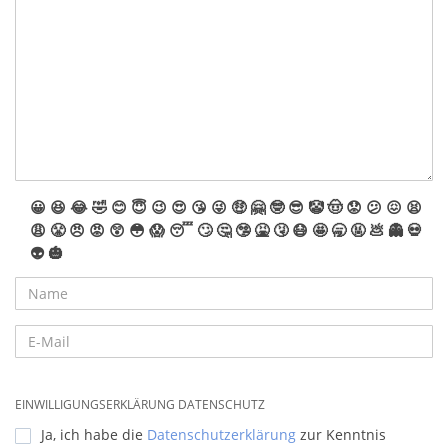
😀
😆
😂
🤣
😊
😇
😉
😍
😘
😜
🤑
🤗
🤓
😎
🤡
🤠
😟
😕
😖
😫
😩
😤
😠
😡
😲
😳
😱
😴
🙄
🤔
🤥
🤮
🤧
😷
🤩
🥱
🤬
💩
👻
💀
👽
🎃
EINWILLIGUNGSERKLÄRUNG DATENSCHUTZ
Ja, ich habe die
Datenschutzerklärung
zur Kenntnis