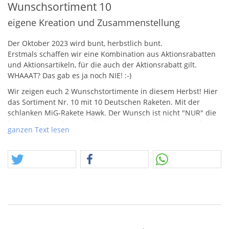
Wunschsortiment 10
eigene Kreation und Zusammenstellung
Der Oktober 2023 wird bunt, herbstlich bunt.
Erstmals schaffen wir eine Kombination aus Aktionsrabatten
und Aktionsartikeln, für die auch der Aktionsrabatt gilt.
WHAAAT
? Das gab es ja noch
NIE
! :-)
Wir zeigen euch 2 Wunschstortimente in diesem Herbst! Hier
das Sortiment Nr. 10 mit 10 Deutschen Raketen. Mit der
schlanken MiG-Rakete Hawk. Der Wunsch ist nicht "
NUR
" die
besondere Mischung und das sowas mal wieder jemand
ganzen Text lesen
macht, sondern noch was Anderes. Vorab erstmal, wir warten
nun schon seit Jahren, dass Funke etwas in dieser Richtung
auf die Beine stellt, ich glaube, das wird auch noch dauern, es
ist vielfältig, was dafür verantwortlich ist. Und wir sprechen
diesen Wunsch aus, in dem Jahr, wo klar ist, dass es wohl
keine Made in Germany Mischsortiment mehr geben wird,
Raketensets ja, Familiensortiment nein. Der letzte Aspekt der
Bedeutung von
WUNSCH
liegt darin, dass auch wir immer
weniger substanziell realisieren können. Wir hatten mal so