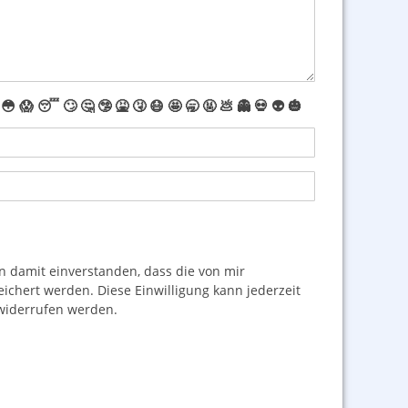
😳
😱
😴
🙄
🤔
🤥
🤮
🤧
😷
🤩
🥱
🤬
💩
👻
💀
👽
🎃
damit einverstanden, dass die von mir
hert werden. Diese Einwilligung kann jederzeit
iderrufen werden.