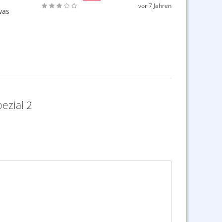
vor 7 Jahren
was
ezial 2