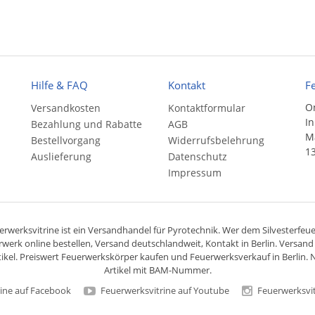
Hilfe & FAQ
Kontakt
F
On
Versandkosten
Kontaktformular
In
Bezahlung und Rabatte
AGB
Ma
Bestellvorgang
Widerrufsbelehrung
13
Auslieferung
Datenschutz
Impressum
rwerksvitrine ist ein
Versandhandel
für
Pyrotechnik
. Wer dem Silvesterfeuer
rwerk online bestellen,
Versand deutschlandweit
, Kontakt in Berlin. Versan
ikel. Preiswert
Feuerwerkskörper
kaufen und Feuerwerksverkauf in Berlin. N
Artikel mit BAM-Nummer.
ine auf Facebook
Feuerwerksvitrine auf Youtube
Feuerwerksvit