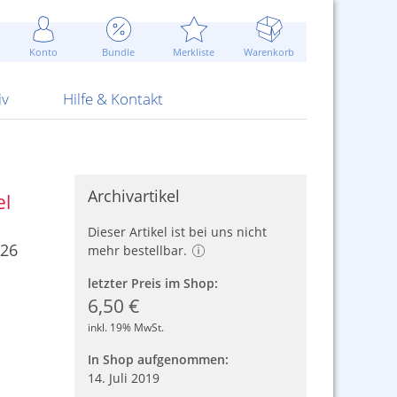
Werbung
 Jahr
are Artikel
Best of Sommeraktionen!
Widerrufsbelehrung
rk
Carl
 Bengalhölzer
fen
bende
Sommerpreise u.v.m.
AGB
otechnik
Konto
Bundle
Merkliste
Warenkorb
nd Attrappen
nehmigung
ste
Blitzschnell...
Kontaktformular
RS Pirotecnia
 und Pistolen
erwerk
& -gebiete
Über uns
werk
Alpha
iv
Hilfe & Kontakt
Archivartikel
el
Dieser Artikel ist bei uns nicht
 26
mehr bestellbar.
letzter Preis im Shop:
6,50 €
inkl. 19% MwSt.
In Shop aufgenommen:
14. Juli 2019