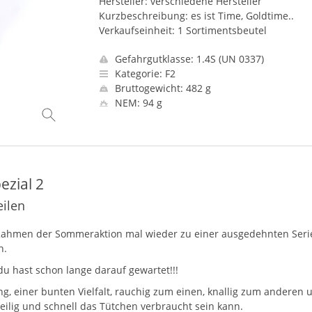
Hersteller: verschiedene Hersteller
Kurzbeschreibung: es ist Time, Goldtime..
Verkaufseinheit: 1 Sortimentsbeutel
Gefahrgutklasse: 1.4S (UN 0337)
Kategorie: F2
Bruttogewicht: 482 g
NEM: 94 g
ezial 2
eilen
m Rahmen der Sommeraktion mal wieder zu einer ausgedehnten Seri
n.
du hast schon lange darauf gewartet!!!
ng, einer bunten Vielfalt, rauchig zum einen, knallig zum anderen 
weilig und schnell das Tütchen verbraucht sein kann.