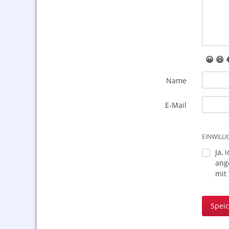
😀
😆
Name
E-Mail
EINWILL
Ja, 
ang
mit
Spei