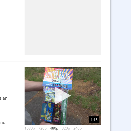
e an
1:15
und
1080p
720p
480p
320p
240p