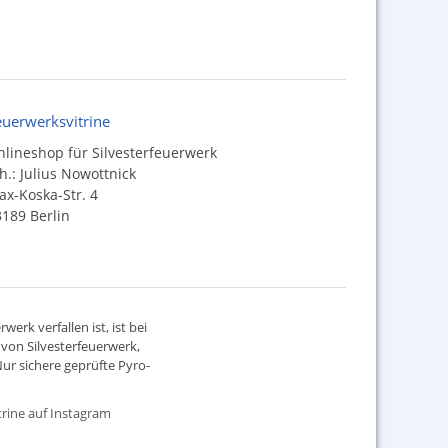
euerwerksvitrine
lineshop für Silvesterfeuerwerk
h.: Julius Nowottnick
x-Koska-Str. 4
189 Berlin
werk verfallen ist, ist bei
d von
Silvesterfeuerwerk
,
ur sichere geprüfte Pyro-
rine auf Instagram