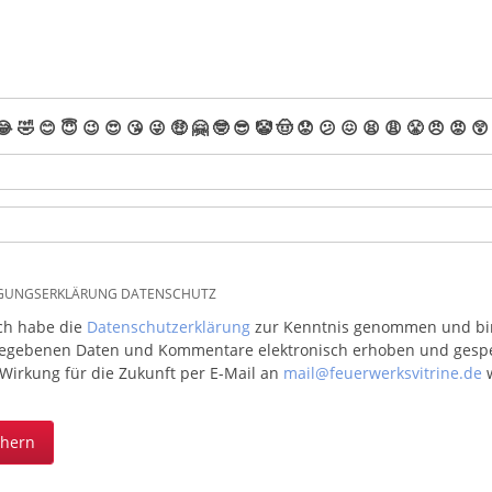
😂
🤣
😊
😇
😉
😍
😘
😜
🤑
🤗
🤓
😎
🤡
🤠
😟
😕
😖
😫
😩
😤
😠
😡
😲
IGUNGSERKLÄRUNG DATENSCHUTZ
ich habe die
Datenschutzerklärung
zur Kenntnis genommen und bin 
egebenen Daten und Kommentare elektronisch erhoben und gespeic
 Wirkung für die Zukunft per E-Mail an
mail@feuerwerksvitrine.de
w
chern