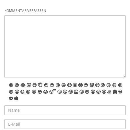
KOMMENTAR VERFASSEN
😀
😆
😂
🤣
😊
😇
😉
😍
😘
😜
🤑
🤗
🤓
😎
🤡
🤠
😟
😕
😖
😫
😩
😤
😠
😡
😲
😳
😱
😴
🙄
🤔
🤥
🤮
🤧
😷
🤩
🥱
🤬
💩
👻
💀
👽
🎃