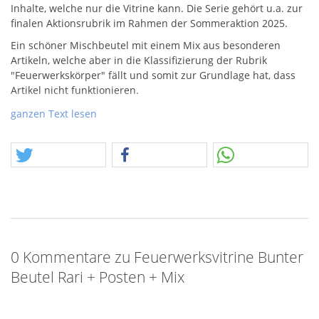
Inhalte, welche nur die Vitrine kann. Die Serie gehört u.a. zur
finalen Aktionsrubrik im Rahmen der Sommeraktion 2025.
Ein schöner Mischbeutel mit einem Mix aus besonderen
Artikeln, welche aber in die Klassifizierung der Rubrik
"Feuerwerkskörper" fällt und somit zur Grundlage hat, dass
Artikel nicht funktionieren.
Posten, als weiterer Teil des Inhalts. Das beschreibt Artikel die
ganzen Text lesen
in welcher Art auch immer, hier Mängel aufweisen. Und der
allgemeine Mix ist offensichtlich die Ergänzung und
Vervollständigung dessen, was der Beutel noch an Platz hatte.
:)
0 Kommentare zu Feuerwerksvitrine Bunter
Beutel Rari + Posten + Mix