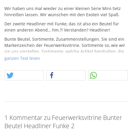
Wir haben uns mal wieder zu einer kleinen Serie Mini-Setz
hinreißen lassen. Wir wünschen mit den Exoten viel Spaß.
Der zweite Headliner mit Funke, das ist also ein Beutel für
einen anderen Abend… hm.?! Verstanden? Headliner!
Bunte Beutel, Sortimente, Zusammenstellungen. Sie sind ein
Markenzeichen der Feuerwerksvitrine. Sortimente so, wie wir
sie uns vorstellen. Sortimente, welche Artikel beinhalten, die
man einzeln nicht bekommt. Sortimente die
ganzen Text lesen
zusammenbringen, das Herstellerübergreifend so sonst nicht
möglich wäre. Oft kopiert aber hoffentlich nie erreicht. :-D
Achtung, im Rahmen unserer Sortiment kann es aus
optischen Befüllungsgründen sein, dass wir die
vorgesehenen Artikel zusammen mit einer Packung verbaut
haben. Ich nenne mal ein Beispiel, die 3er Schachtel Weco
Kanonenschlag mittel ist nur mit einem Kanoneschlag befüllt,
da Teil dieses Sortiments nur 1 Kanonenschlag ist. Diese
optische Umsetzung soll bitte nicht falsch verführen, preislich
1 Kommentar zu Feuerwerksvitrine Bunter
trägt hier nur der tatsächliche Inhalt zum Preis bei.
Beutel Headliner Funke 2