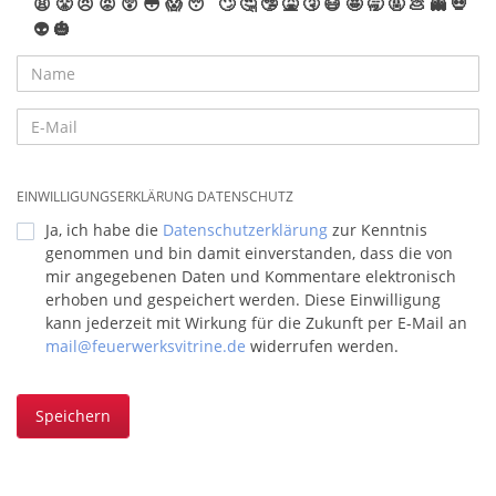
😩
😤
😠
😡
😲
😳
😱
😴
🙄
🤔
🤥
🤮
🤧
😷
🤩
🥱
🤬
💩
👻
💀
👽
🎃
EINWILLIGUNGSERKLÄRUNG DATENSCHUTZ
Ja, ich habe die
Datenschutzerklärung
zur Kenntnis
genommen und bin damit einverstanden, dass die von
mir angegebenen Daten und Kommentare elektronisch
erhoben und gespeichert werden. Diese Einwilligung
kann jederzeit mit Wirkung für die Zukunft per E-Mail an
mail@feuerwerksvitrine.de
widerrufen werden.
Speichern