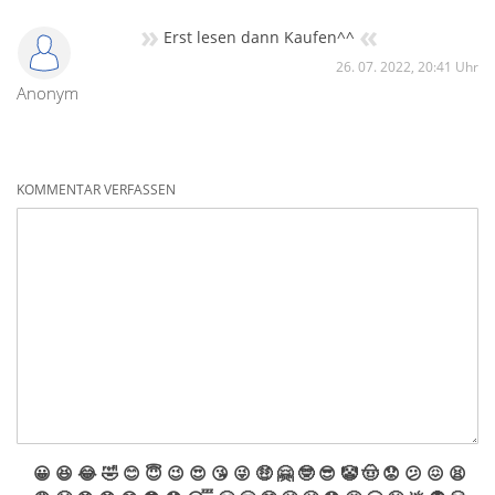
»
«
Erst lesen dann Kaufen^^
26. 07. 2022, 20:41 Uhr
Anonym
KOMMENTAR VERFASSEN
😀
😆
😂
🤣
😊
😇
😉
😍
😘
😜
🤑
🤗
🤓
😎
🤡
🤠
😟
😕
😖
😫