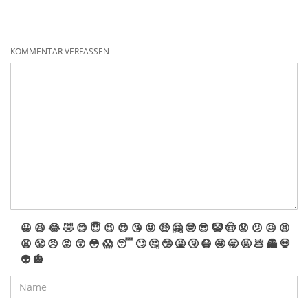
KOMMENTAR VERFASSEN
😀
😆
😂
🤣
😊
😇
😉
😍
😘
😜
🤑
🤗
🤓
😎
🤡
🤠
😟
😕
😖
😫
😩
😤
😠
😡
😲
😳
😱
😴
🙄
🤔
🤥
🤮
🤧
😷
🤩
🥱
🤬
💩
👻
💀
👽
🎃