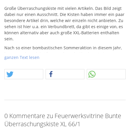
Große Überraschungskiste mit vielen Artikeln. Das Bild zeigt
dabei nur einen Ausschnitt. Die Kisten haben immer ein paar
besondere Artikel drin, welche wir einzeln nicht anbieten. Zu
sehen ist hier u.a. ein Verbundbrett, da gibt es einige von, es
können alternativ aber auch große
XXL
-Batterien enthalten
sein.
Nach so einer bombastischen Sommeraktion in diesem Jahr,
kann man berechtigt fragen, ob es da überhaupt einen
ganzen Text lesen
Nachschlag gibt. Es gibt ihn, wir haben nochmal für euch
alles möglich gemacht und stocken viele bereits bestehende
Angebote der Sommeraktion nochmal auf und bieten aber
auch nochmal einiges an neuen Artikeln – viel Spaß! Bitte
beachtet auch bei den neuen Angeboten, dass es sich zum
Teil um Artikel mit einem Postencharakter handeln kann. Zu
dem kann es bei Sortimenten vorkommen, dass der ein oder
andere Artikel, z.b. bei der Anzahl der Raketen, fehlt. Wir
bitten um euer Verständnis und haben dieses bei der
0 Kommentare zu Feuerwerksvitrine Bunte
Preisgestaltung mit berücksichtigt.
Überraschungskiste XL 66/1