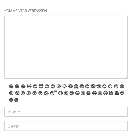
KOMMENTAR VERFASSEN
😀
😆
😂
🤣
😊
😇
😉
😍
😘
😜
🤑
🤗
🤓
😎
🤡
🤠
😟
😕
😖
😫
😩
😤
😠
😡
😲
😳
😱
😴
🙄
🤔
🤥
🤮
🤧
😷
🤩
🥱
🤬
💩
👻
💀
👽
🎃