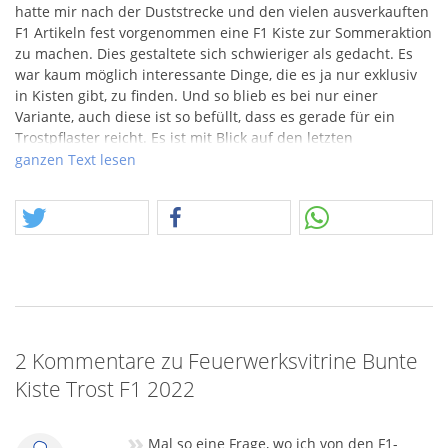
hatte mir nach der Duststrecke und den vielen ausverkauften
F1 Artikeln fest vorgenommen eine F1 Kiste zur Sommeraktion
zu machen. Dies gestaltete sich schwieriger als gedacht. Es
war kaum möglich interessante Dinge, die es ja nur exklusiv
in Kisten gibt, zu finden. Und so blieb es bei nur einer
Variante, auch diese ist so befüllt, dass es gerade für ein
Trostpflaster reicht. Es ist mit Blick auf den letzten
Jahreswechsel soviel weggegangen und das Neue kommt erst
ganzen Text lesen
noch nach, hat dann vermutlich auch ein ganz anderes
Preislevel. Wie dem auch sei, wir haben eine Mischung
gefunden, die zumind. etwas davon bereithält, was
Kinderaugen leuchten läßt.
Willkommen bei der Sommeraktion 2022! Bevor sich hier
wieder aufmerksame Besucher unserer Seite mit guten
Absichten melden und darauf hinweisen, dass dieser Text
irgendwann veraltet ist, vielen Dank an Euch – ja, die Texte
2 Kommentare zu Feuerwerksvitrine Bunte
bleiben auch nach 2022 noch mit Hinweis auf die
Sommeraktion 2022 stehen. Es ist bzw. war dann nämlich
Kiste Trost F1 2022
eine besondere Sommeraktion. Das ist sie zweifelsohne
immer, vielleicht wird man sich nicht an jede mehr so intensiv
»
erinnern, aber vielleicht an die von 2022 – dem Jahr, wo die
Mal so eine Frage, wo ich von den F1-