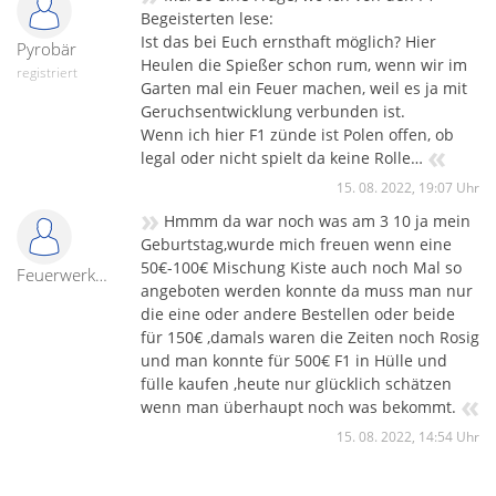
meisten glauben, es könnte nicht erneut zu einem
Begeisterten lese:
Verkaufsverbot kommen. Das hat man, in Reihenfolge, auch
Ist das bei Euch ernsthaft möglich? Hier
Pyrobär
sehr überzeugt vom Jahr 2021 angenommen – uns hat man
Heulen die Spießer schon rum, wenn wir im
registriert
nur bedingt geglaubt. Dieses Jahr (2022), scheint es eigentlich
Garten mal ein Feuer machen, weil es ja mit
noch unwahrscheinlicher, aber in meinem Denken erhöht das
Geruchsentwicklung verbunden ist.
die Gefahr und die Wahrscheinlichkeit, dass es wieder
Wenn ich hier F1 zünde ist Polen offen, ob
«
passiert. Hm, eigentlich wollte ich die allgemeinen Worte zu
legal oder nicht spielt da keine Rolle…
unseren exklusiven Kisten, Sortimenten und Ideen anders
15. 08. 2022, 19:07 Uhr
gestalten – aber jetzt ist es so! Deshalb noch kurz, wir haben
»
Hmmm da war noch was am 3 10 ja mein
uns natürlich wieder einiges überlegt. Nur Billigheimer ist
Geburtstag,wurde mich freuen wenn eine
dieses Jahr nicht, gerade unsere bunten Beutel und Kisten
50€-100€ Mischung Kiste auch noch Mal so
zeigen u.a. sehr viel Qualität. Ich hoffe, ihr findet Freude
Feuerwerker1979
angeboten werden konnte da muss man nur
daran.
die eine oder andere Bestellen oder beide
für 150€ ,damals waren die Zeiten noch Rosig
und man konnte für 500€ F1 in Hülle und
fülle kaufen ,heute nur glücklich schätzen
«
wenn man überhaupt noch was bekommt.
15. 08. 2022, 14:54 Uhr