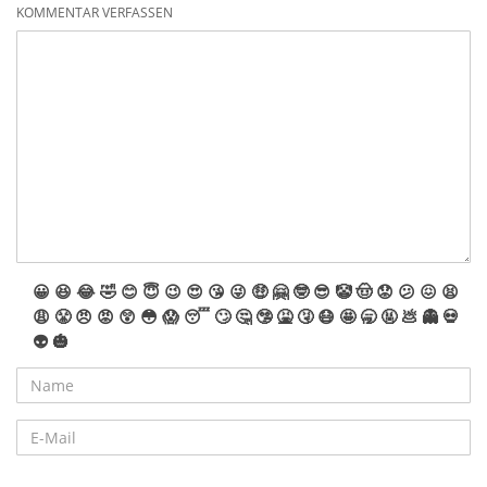
KOMMENTAR VERFASSEN
😀
😆
😂
🤣
😊
😇
😉
😍
😘
😜
🤑
🤗
🤓
😎
🤡
🤠
😟
😕
😖
😫
😩
😤
😠
😡
😲
😳
😱
😴
🙄
🤔
🤥
🤮
🤧
😷
🤩
🥱
🤬
💩
👻
💀
👽
🎃