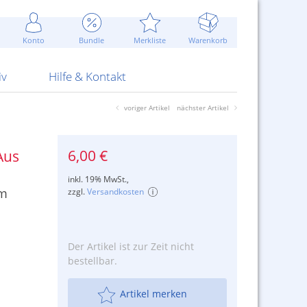
Werbung
 Jahr
are Artikel
Best of Sommeraktionen!
Widerrufsbelehrung
rk
Carl
 Bengalhölzer
fen
bende
Sommerpreise u.v.m.
AGB
otechnik
Konto
Bundle
Merkliste
Warenkorb
nd Attrappen
nehmigung
ste
Blitzschnell...
Kontaktformular
RS Pirotecnia
 und Pistolen
erwerk
& -gebiete
Über uns
werk
Alpha
iv
Hilfe & Kontakt
voriger Artikel
nächster Artikel
6,00 €
Aus
inkl. 19% MwSt.,
im
zzgl.
Versandkosten
Der Artikel ist zur Zeit nicht
bestellbar.
Artikel merken