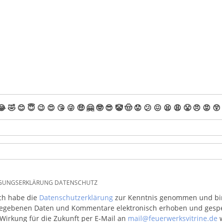
😂
🤣
😊
😇
😉
😍
😘
😜
🤑
🤗
🤓
😎
🤡
🤠
😟
😕
😖
😫
😩
😤
😠
😡
😲
IGUNGSERKLÄRUNG DATENSCHUTZ
ich habe die
Datenschutzerklärung
zur Kenntnis genommen und bin 
egebenen Daten und Kommentare elektronisch erhoben und gespeic
 Wirkung für die Zukunft per E-Mail an
mail@feuerwerksvitrine.de
w