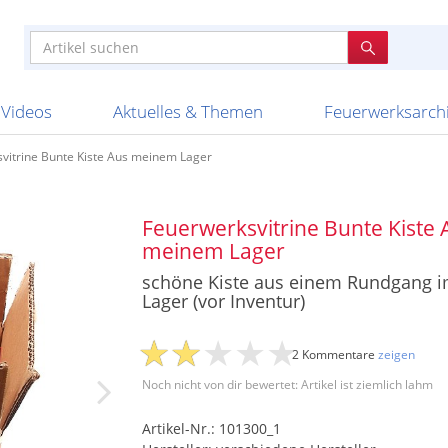
e
n anderen
e
tellen
Anzündhilfen
Bombenrohre
Ladenverkauf 2023
Auftragsbestätigung
Poster und 
Feuerwerk im
Nicht lieferb
Broekhoff
BVBA Belgien
BVD
Cafferata Vuurwe
ourismus
Feuerwerk T1
Batterien
20 Jahre Feuerwerksvitrine
Altersnachweis
Streich- und
Sammlertref
Gewerbetrei
BKV Vuurwerk
Blackboxx
Bo Peep
Bothmer Pyr
mpressionen
Schallerzeuger P1
Knallkörper
Ladenverkauf 2024
Bestellschluss
Schachteln u
Ausnahmege
Versanddien
Fireworks
Apel Feuerwerk
Argento Feuerwerk
A
t
lichkeiten
Jugendfeuerwerk
Raketen
Ladenverkauf 2025
Bestellablauf
Scherzartikel
Hochzeitsfeu
Lieferzeiten 
Adam\'s Fireworks
Alba Feuerwerk
Albert Feue
Videos
Aktuelles & Themen
Feuerwerksarch
vitrine Bunte Kiste Aus meinem Lager
Feuerwerksvitrine Bunte Kiste 
meinem Lager
schöne Kiste aus einem Rundgang 
Lager (vor Inventur)
2 Kommentare
zeigen
Noch nicht von dir bewertet: Artikel ist ziemlich lahm
Artikel-Nr.: 101300_1