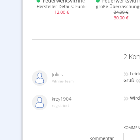
l Funke Quattro
rwerks + Funke Original Kiste Nr. 2
Feuerwerksvitrine + Funke Original Kiste 
Feuerwerksvitri
nheit: 1 Stück
Hersteller Details: Funke
große Überraschungs
,99 €
12,00 €
34,99 €
,00 €
30,00 €
2 Kom
»
Leid
Julius
Gruß
Vitrine-Team
»
Wird
krzy1904
registriert
KOMMENT
Kommentar