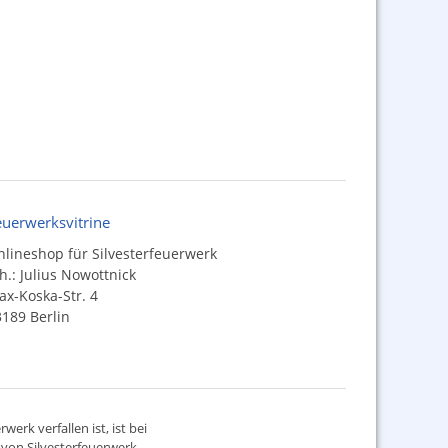
euerwerksvitrine
lineshop für Silvesterfeuerwerk
h.: Julius Nowottnick
x-Koska-Str. 4
189 Berlin
werk verfallen ist, ist bei
d von
Silvesterfeuerwerk
,