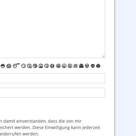
😳
😱
😴
🙄
🤔
🤥
🤮
🤧
😷
🤩
🥱
🤬
💩
👻
💀
👽
🎃
damit einverstanden, dass die von mir
hert werden. Diese Einwilligung kann jederzeit
iderrufen werden.