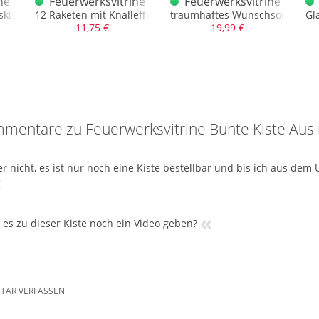
Nr. 3
ne Überraschungskiste F1 / F2 XXL 30er
Feuerwerksvitrine Bunter Beutel Flower Raketen
Feuerwerksvitrine Bunte
kiste für 30.00 Euro
12 Raketen mit Knalleffekt
traumhaftes Wunschsortiment
Gl
11,75 €
19,99 €
mentare zu Feuerwerksvitrine Bunte Kiste Au
er nicht, es ist nur noch eine Kiste bestellbar und bis ich aus dem
«
«
 es zu dieser Kiste noch ein Video geben?
AR VERFASSEN