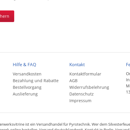
chern
Hilfe & FAQ
Kontakt
F
On
Versandkosten
Kontaktformular
In
Bezahlung und Rabatte
AGB
Ma
Bestellvorgang
Widerrufsbelehrung
13
Auslieferung
Datenschutz
Impressum
rwerksvitrine ist ein
Versandhandel
für
Pyrotechnik
. Wer dem Silvesterfeuer
rwerk online bestellen,
Versand deutschlandweit
, Kontakt in Berlin. Versan