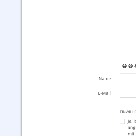
😀
😆
Name
E-Mail
EINWILL
Ja, 
ang
mit