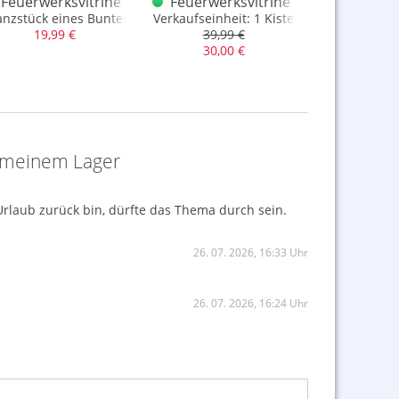
r Beutel Wunschsortiment 7
Feuerwerksvitrine Bunter Beutel Knallgeschichte
Feuerwerksvitrine + Funke Original
Feuerwer
anzstück eines Bunten Beutels
Verkaufseinheit: 1 Kiste
klein abe
19,99 €
39,99 €
8,99
30,00 €
s meinem Lager
 Urlaub zurück bin, dürfte das Thema durch sein.
26. 07. 2026, 16:33 Uhr
26. 07. 2026, 16:24 Uhr