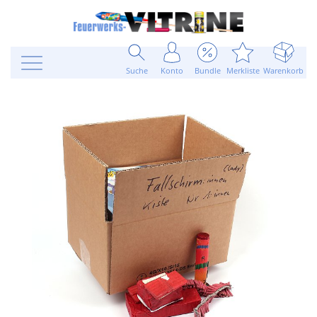
Suche
Konto
Bundle
Merkliste
Warenkorb