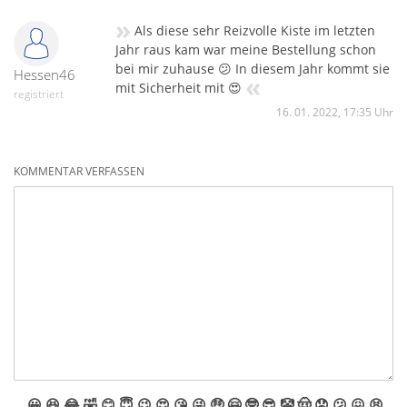
pyrotech: innen von Fallschirm: innen Single-,Hetero-,Bi-
»
Starter: innen. Verstanden? Lad: innen und Lad: außen,
Als diese sehr Reizvolle Kiste im letzten
vielleicht kann jeder sortieren, wie es ihm/ihr/es gefällt.
Jahr raus kam war meine Bestellung schon
bei mir zuhause 😕 In diesem Jahr kommt sie
Hessen46
«
mit Sicherheit mit 😍
registriert
16. 01. 2022, 17:35 Uhr
KOMMENTAR VERFASSEN
😀
😆
😂
🤣
😊
😇
😉
😍
😘
😜
🤑
🤗
🤓
😎
🤡
🤠
😟
😕
😖
😫