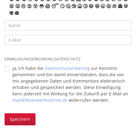
😩
😤
😠
😡
😲
😳
😱
😴
🙄
🤔
🤥
🤮
🤧
😷
🤩
🥱
🤬
💩
👻
💀
👽
🎃
EINWILLIGUNGSERKLÄRUNG DATENSCHUTZ
Ja, ich habe die
Datenschutzerklärung
zur Kenntnis
genommen und bin damit einverstanden, dass die von
mir angegebenen Daten und Kommentare elektronisch
erhoben und gespeichert werden. Diese Einwilligung
kann jederzeit mit Wirkung für die Zukunft per E-Mail an
mail@feuerwerksvitrine.de
widerrufen werden.
Speichern