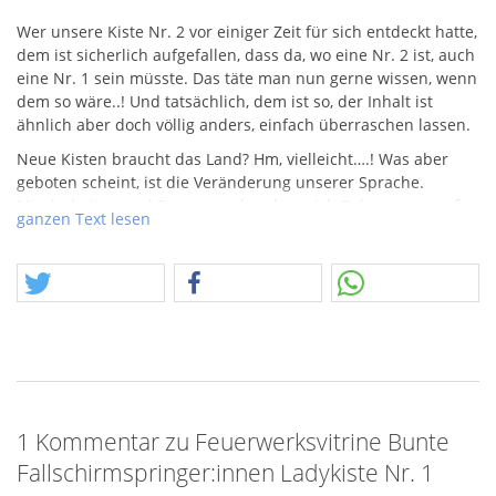
Wer unsere Kiste Nr. 2 vor einiger Zeit für sich entdeckt hatte,
dem ist sicherlich aufgefallen, dass da, wo eine Nr. 2 ist, auch
eine Nr. 1 sein müsste. Das täte man nun gerne wissen, wenn
dem so wäre..! Und tatsächlich, dem ist so, der Inhalt ist
ähnlich aber doch völlig anders, einfach überraschen lassen.
Neue Kisten braucht das Land? Hm, vielleicht….! Was aber
geboten scheint, ist die Veränderung unserer Sprache.
Minderheiten und Egomanen brechen sich Bahnen, um auf
ganzen Text lesen
die Ungerechtigkeiten unserer Zeit aufmerksam zu machen.
Ob nun mit der Wahl 2021 der Durchbruch des Genderns
Einzug hält? Wir fallen ehrfürchtig auf die Knie und beten
“
NEIN
”.
Unsere Fallschirmspringer: innen Kisten soll die Absurdität
einmal mehr deutlich machen. Wir halten es durchaus mit
dem Credo, jeder möge so leben und reden, wie es ihm
gefällt. Was jedoch unangenehm nervt, sind die
überdimensionierten Räume die das neue “Normal”
1 Kommentar zu Feuerwerksvitrine Bunte
einnimmt. Also zum Himmel damit!
Fallschirmspringer:innen Ladykiste Nr. 1
In der Kist: innen finden wir zahlreiche Variant: innen