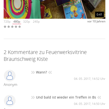
0:41
vor 10 Jahren
720p
480p
320p
240p
2 Kommentare zu Feuerwerksvitrine
Braunschweig Kiste
»
«
Wann?
04. 05. 2017, 14:52 Uhr
Anonym
»
«
Und bald ist wieder ein Treffen in Bs
04. 05. 2017, 14:50 Uhr