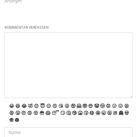
Anonym
KOMMENTAR VERFASSEN
😀
😆
😂
🤣
😊
😇
😉
😍
😘
😜
🤑
🤗
🤓
😎
🤡
🤠
😟
😕
😖
😫
😩
😤
😠
😡
😲
😳
😱
😴
🙄
🤔
🤥
🤮
🤧
😷
🤩
🥱
🤬
💩
👻
💀
👽
🎃