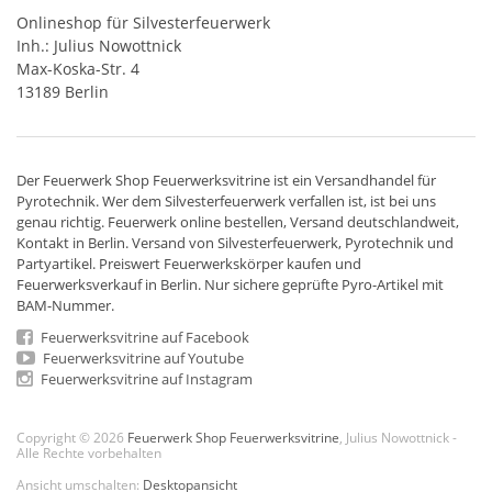
Onlineshop für Silvesterfeuerwerk
Inh.: Julius Nowottnick
Max-Koska-Str. 4
13189 Berlin
Der
Feuerwerk Shop
Feuerwerksvitrine ist ein
Versandhandel
für
Pyrotechnik
. Wer dem Silvesterfeuerwerk verfallen ist, ist bei uns
genau richtig. Feuerwerk online bestellen,
Versand deutschlandweit
,
Kontakt in Berlin. Versand von
Silvesterfeuerwerk
,
Pyrotechnik
und
Partyartikel. Preiswert
Feuerwerkskörper
kaufen und
Feuerwerksverkauf in Berlin. Nur sichere geprüfte Pyro-Artikel mit
BAM-Nummer.
Feuerwerksvitrine auf Facebook
Feuerwerksvitrine auf Youtube
Feuerwerksvitrine auf Instagram
Copyright © 2026
Feuerwerk Shop Feuerwerksvitrine
, Julius Nowottnick -
Alle Rechte vorbehalten
Ansicht umschalten:
Desktopansicht