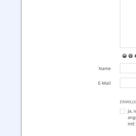
😀
😆
Name
E-Mail
EINWILL
Ja, 
ang
mit