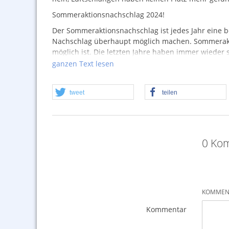
Sommeraktionsnachschlag 2024!
Der Sommeraktionsnachschlag ist jedes Jahr eine 
Nachschlag überhaupt möglich machen. Sommeraktio
möglich ist. Die letzten Jahre haben immer wieder s
funktioniert. Der Nachschlag bereitet durchaus me
ganzen Text lesen
ob die Angebotsartikel, welche möglich sind, Gefall
Beim Nachschlag wachsen graue Haare.
tweet
teilen
Ist die Sommeraktion erstmal gut gestartet, drückt
Glücksumstände führen mehr oder weniger zum Erfo
Nun also nochmal 2 Wochen – wir wünschen viel S
0 Kom
KOMMENT
Kommentar