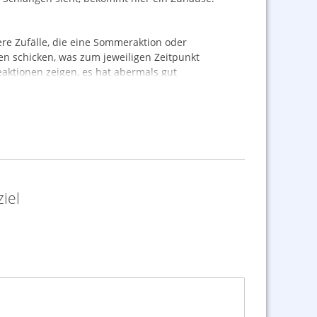
e Zufälle, die eine Sommeraktion oder
n schicken, was zum jeweiligen Zeitpunkt
Reaktionen zeigen, es hat abermals gut
reiten, auch wenn man anfänglich unsicher ist,
iger Wochen etwas finden. Zufälle und
n bis zuletzt auf einen Segen von Artikeln.
iel