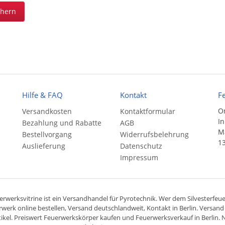
chern
Hilfe & FAQ
Kontakt
F
On
Versandkosten
Kontaktformular
In
Bezahlung und Rabatte
AGB
Ma
Bestellvorgang
Widerrufsbelehrung
13
Auslieferung
Datenschutz
Impressum
rwerksvitrine ist ein
Versandhandel
für
Pyrotechnik
. Wer dem Silvesterfeuer
rwerk online bestellen,
Versand deutschlandweit
, Kontakt in Berlin. Versan
ikel. Preiswert
Feuerwerkskörper
kaufen und Feuerwerksverkauf in Berlin. N