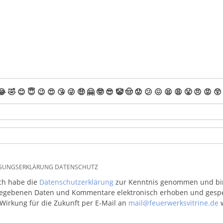
😂
🤣
😊
😇
😉
😍
😘
😜
🤑
🤗
🤓
😎
🤡
🤠
😟
😕
😖
😫
😩
😤
😠
😡
😲
IGUNGSERKLÄRUNG DATENSCHUTZ
ich habe die
Datenschutzerklärung
zur Kenntnis genommen und bin 
egebenen Daten und Kommentare elektronisch erhoben und gespeic
 Wirkung für die Zukunft per E-Mail an
mail@feuerwerksvitrine.de
w