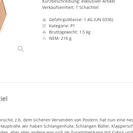
Kurzbeschreibung: exklusiver Artikel
Verkaufseinheit: 1 Schachtel
Gefahrgutklasse: 1.4G (UN 0336)
Kategorie: P1
Bruttogewicht: 1,5 kg
NEM: 216 g
iel
rüche, z.b. dem sicheren Versenden von Postern, hat nun eine ne
Hauptrolle, wir haben Schlangenhüte, Schlangen Böller, Klappersc
nden, aber alles andere was sich im Zusammenhang mit Cobra und