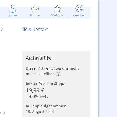
Werbung
 Jahr
are Artikel
Best of Sommeraktionen!
Widerrufsbelehrung
rk
Carl
 Bengalhölzer
fen
bende
Sommerpreise u.v.m.
AGB
otechnik
Konto
Bundle
Merkliste
Warenkorb
nd Attrappen
nehmigung
ste
Blitzschnell...
Kontaktformular
RS Pirotecnia
 und Pistolen
erwerk
& -gebiete
Über uns
werk
Alpha
iv
Hilfe & Kontakt
Archivartikel
Dieser Artikel ist bei uns nicht
mehr bestellbar.
letzter Preis im Shop:
19,99 €
inkl. 19% MwSt.
In Shop aufgenommen:
18. August 2024
sio