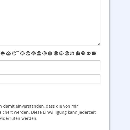
😳
😱
😴
🙄
🤔
🤥
🤮
🤧
😷
🤩
🥱
🤬
💩
👻
💀
👽
🎃
damit einverstanden, dass die von mir
hert werden. Diese Einwilligung kann jederzeit
iderrufen werden.