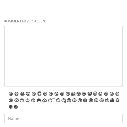
KOMMENTAR VERFASSEN
😀
😆
😂
🤣
😊
😇
😉
😍
😘
😜
🤑
🤗
🤓
😎
🤡
🤠
😟
😕
😖
😫
😩
😤
😠
😡
😲
😳
😱
😴
🙄
🤔
🤥
🤮
🤧
😷
🤩
🥱
🤬
💩
👻
💀
👽
🎃