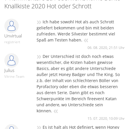
Knallkiste 2020 Hot oder Schrott
»
Ich habe sowohl Hot als auch Schrott
geliefert bekommen und bin mit beiden
zufrieden. Werde Silvester bestimmt viel
Unvirtual
«
Spaß am Testen haben.
registriert
06. 08. 2020, 21:51 Uhr
»
Der Unterschied ist doch noch etwas
wesentlicher, die Kisten haben gewisse
Basics, aber es gibt andere Unterschiede
Julius
außer jetzt Honey Badger und The King. So
Vitrine-Team
z.b. der Inhalt von schlechteren Böller von
Pyrofactory oder eben die etwas besseren
aus deren Serie. Dann gibt es noch
Schwerpunkte im Bereich fireevent Katan
und andere, wo Unterschiede sein
«
können.
15. 07. 2020, 10:09 Uhr
»
Es ist halt als Hot definiert, wenn Honey