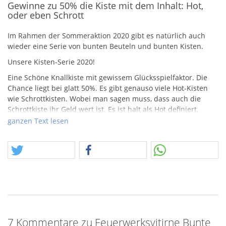
Gewinne zu 50% die Kiste mit dem Inhalt: Hot,
oder eben Schrott
Im Rahmen der Sommeraktion 2020 gibt es natürlich auch
wieder eine Serie von bunten Beuteln und bunten Kisten.
Unsere Kisten-Serie 2020!
Eine Schöne Knallkiste mit gewissem Glücksspielfaktor. Die
Chance liegt bei glatt 50%. Es gibt genauso viele Hot-Kisten
wie Schrottkisten. Wobei man sagen muss, dass auch die
Schrottkiste ihr Geld wert ist. Es ist halt als Hot definiert,
wenn Honey Badger drin sind, und als Schrott, wenn es nur
ganzen Text lesen
The King ist.
Das Bild zeigt eine Gewinnerkiste.
7 Kommentare zu Feuerwerksvitirne Bunte