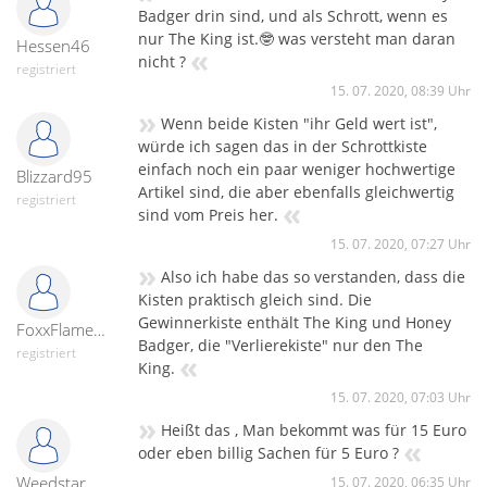
Badger drin sind, und als Schrott, wenn es
nur The King ist.🤓 was versteht man daran
Hessen46
«
nicht ?
registriert
15. 07. 2020, 08:39 Uhr
»
Wenn beide Kisten "ihr Geld wert ist",
würde ich sagen das in der Schrottkiste
einfach noch ein paar weniger hochwertige
Blizzard95
Artikel sind, die aber ebenfalls gleichwertig
registriert
«
sind vom Preis her.
15. 07. 2020, 07:27 Uhr
»
Also ich habe das so verstanden, dass die
Kisten praktisch gleich sind. Die
Gewinnerkiste enthält The King und Honey
FoxxFlameTv
Badger, die "Verlierekiste" nur den The
registriert
«
King.
15. 07. 2020, 07:03 Uhr
»
Heißt das , Man bekommt was für 15 Euro
«
oder eben billig Sachen für 5 Euro ?
Weedstar1896
15. 07. 2020, 06:35 Uhr