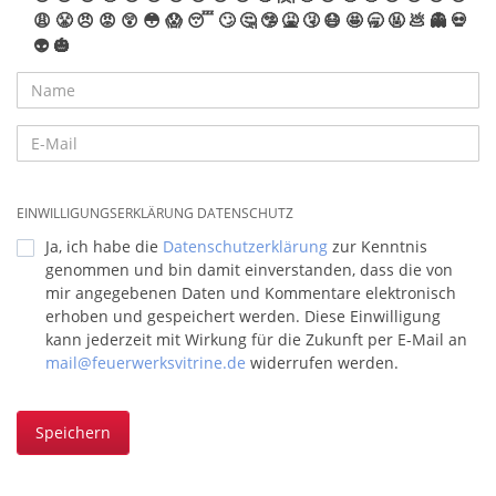
😩
😤
😠
😡
😲
😳
😱
😴
🙄
🤔
🤥
🤮
🤧
😷
🤩
🥱
🤬
💩
👻
💀
👽
🎃
EINWILLIGUNGSERKLÄRUNG DATENSCHUTZ
Ja, ich habe die
Datenschutzerklärung
zur Kenntnis
genommen und bin damit einverstanden, dass die von
mir angegebenen Daten und Kommentare elektronisch
erhoben und gespeichert werden. Diese Einwilligung
kann jederzeit mit Wirkung für die Zukunft per E-Mail an
mail@feuerwerksvitrine.de
widerrufen werden.
Speichern