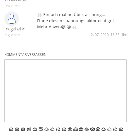
registriert
»
Einfach mal ne Überraschung...
Finde diesen spannungsfaktor echt gut.
«
Mehr davon😂 🤩
megahahn
12. 07. 2020, 18:55 Uhr
registriert
KOMMENTAR VERFASSEN
😀
😆
😂
🤣
😊
😇
😉
😍
😘
😜
🤑
🤗
🤓
😎
🤡
🤠
😟
😕
😖
😫