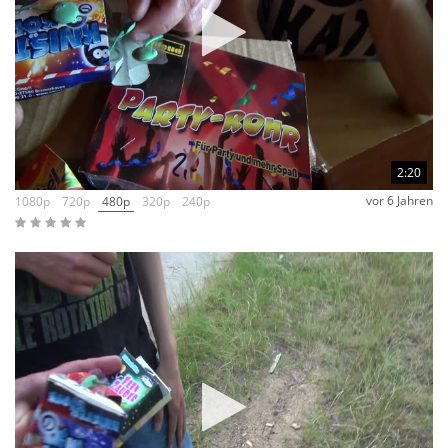
2:20
vor 6 Jahren
1080p
720p
480p
320p
240p