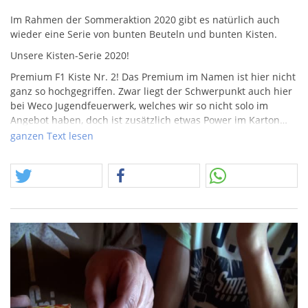
Im Rahmen der Sommeraktion 2020 gibt es natürlich auch
wieder eine Serie von bunten Beuteln und bunten Kisten.
Unsere Kisten-Serie 2020!
Premium F1 Kiste Nr. 2! Das Premium im Namen ist hier nicht
ganz so hochgegriffen. Zwar liegt der Schwerpunkt auch hier
bei Weco Jugendfeuerwerk, welches wir so nicht solo im
Angebot haben, doch ist zusätzlich etwas Power im Karton…
Das sind insbesondere größere Packungen, sowie XL F1 und
ganzen Text lesen
eben etwas mehr exotisch.