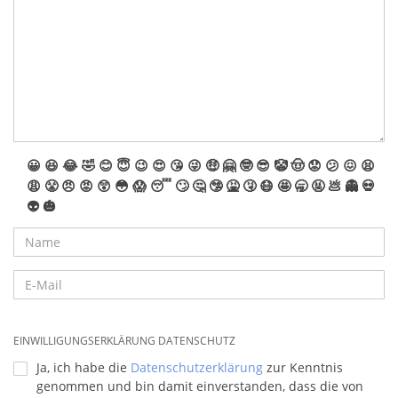
😀
😆
😂
🤣
😊
😇
😉
😍
😘
😜
🤑
🤗
🤓
😎
🤡
🤠
😟
😕
😖
😫
😩
😤
😠
😡
😲
😳
😱
😴
🙄
🤔
🤥
🤮
🤧
😷
🤩
🥱
🤬
💩
👻
💀
👽
🎃
EINWILLIGUNGSERKLÄRUNG DATENSCHUTZ
Ja, ich habe die
Datenschutzerklärung
zur Kenntnis
genommen und bin damit einverstanden, dass die von