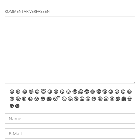
KOMMENTAR VERFASSEN
😀
😆
😂
🤣
😊
😇
😉
😍
😘
😜
🤑
🤗
🤓
😎
🤡
🤠
😟
😕
😖
😫
😩
😤
😠
😡
😲
😳
😱
😴
🙄
🤔
🤥
🤮
🤧
😷
🤩
🥱
🤬
💩
👻
💀
👽
🎃