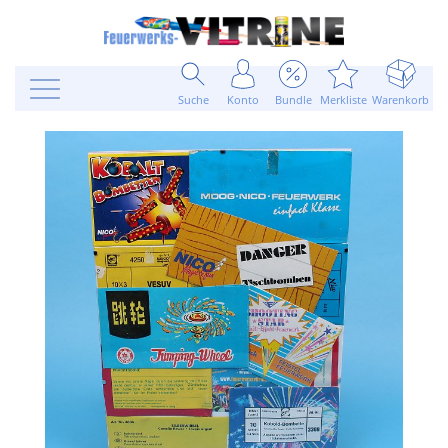
Suche
Konto
Bundle
Merkliste
Warenkorb