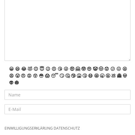
😀
😆
😂
🤣
😊
😇
😉
😍
😘
😜
🤑
🤗
🤓
😎
🤡
🤠
😟
😕
😖
😫
😩
😤
😠
😡
😲
😳
😱
😴
🙄
🤔
🤥
🤮
🤧
😷
🤩
🥱
🤬
💩
👻
💀
👽
🎃
EINWILLIGUNGSERKLÄRUNG DATENSCHUTZ