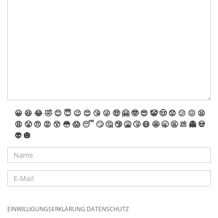
😀
😆
😂
🤣
😊
😇
😉
😍
😘
😜
🤑
🤗
🤓
😎
🤡
🤠
😟
😕
😖
😫
😩
😤
😠
😡
😲
😳
😱
😴
🙄
🤔
🤥
🤮
🤧
😷
🤩
🥱
🤬
💩
👻
💀
👽
🎃
EINWILLIGUNGSERKLÄRUNG DATENSCHUTZ