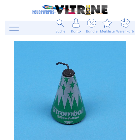
Suche
Konto
Bundle
Merkliste
Warenkorb