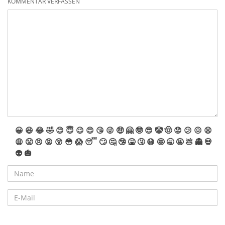
KOMMENTAR VERFASSEN
😀
😆
😂
🤣
😊
😇
😉
😍
😘
😜
🤑
🤗
🤓
😎
🤡
🤠
😟
😕
😖
😫
😩
😤
😠
😡
😲
😳
😱
😴
🙄
🤔
🤥
🤮
🤧
😷
🤩
🥱
🤬
💩
👻
💀
👽
🎃