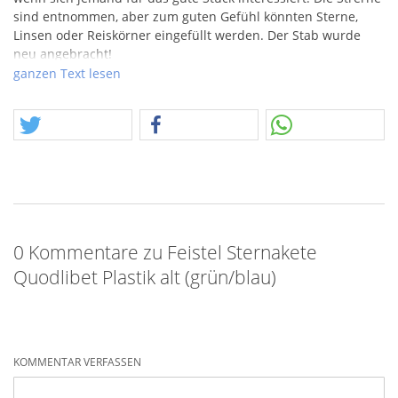
sind entnommen, aber zum guten Gefühl könnten Sterne,
Linsen oder Reiskörner eingefüllt werden. Der Stab wurde
neu angebracht!
Achtung! Es ist ein Einzelstück, das Angebot fällt in die Rubrik
ganzen Text lesen
"Feuerwerkskörper".
0 Kommentare zu Feistel Sternakete
Quodlibet Plastik alt (grün/blau)
KOMMENTAR VERFASSEN