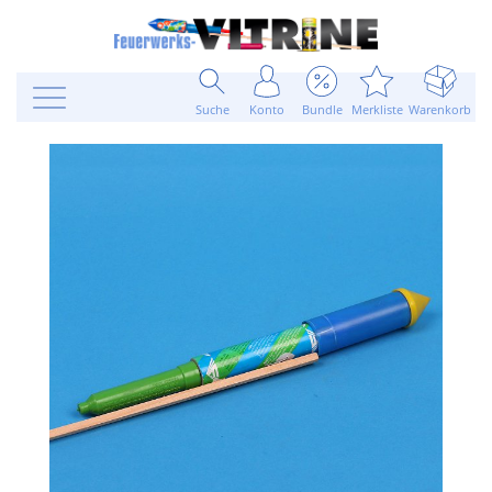
Suche
Konto
Bundle
Merkliste
Warenkorb