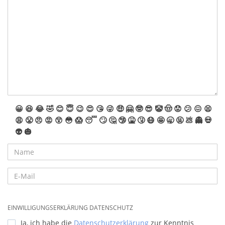
😀
😆
😂
🤣
😊
😇
😉
😍
😘
😜
🤑
🤗
🤓
😎
🤡
🤠
😟
😕
😖
😫
😩
😤
😠
😡
😲
😳
😱
😴
🙄
🤔
🤥
🤮
🤧
😷
🤩
🥱
🤬
💩
👻
💀
👽
🎃
EINWILLIGUNGSERKLÄRUNG DATENSCHUTZ
Ja, ich habe die
Datenschutzerklärung
zur Kenntnis