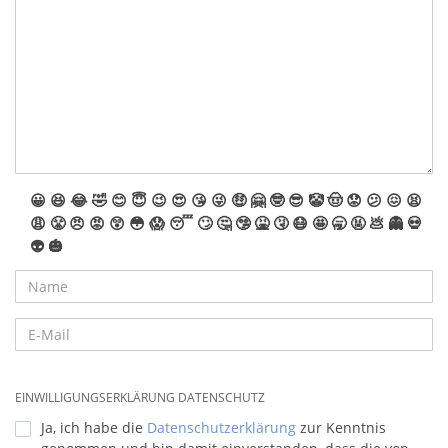
😀
😆
😂
🤣
😊
😇
😉
😍
😘
😜
🤑
🤗
🤓
😎
🤡
🤠
😟
😕
😖
😫
😩
😤
😠
😡
😲
😳
😱
😴
🙄
🤔
🤥
🤮
🤧
😷
🤩
🥱
🤬
💩
👻
💀
👽
🎃
EINWILLIGUNGSERKLÄRUNG DATENSCHUTZ
Ja, ich habe die
Datenschutzerklärung
zur Kenntnis