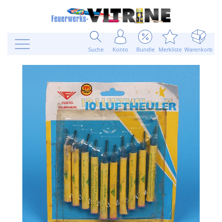
Suche
Konto
Bundle
Merkliste
Warenkorb