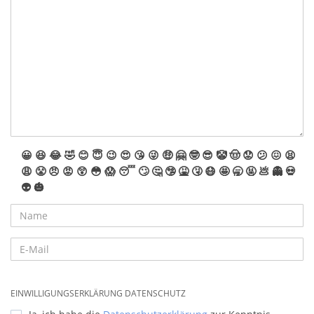
😀
😆
😂
🤣
😊
😇
😉
😍
😘
😜
🤑
🤗
🤓
😎
🤡
🤠
😟
😕
😖
😫
😩
😤
😠
😡
😲
😳
😱
😴
🙄
🤔
🤥
🤮
🤧
😷
🤩
🥱
🤬
💩
👻
💀
👽
🎃
EINWILLIGUNGSERKLÄRUNG DATENSCHUTZ