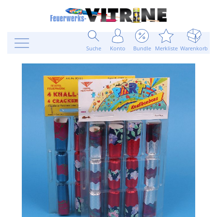
Suche
Konto
Bundle
Merkliste
Warenkorb