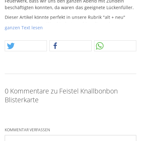
Feuerwerk, dass wir uns den ganzen Abend mit Zündeln
beschäftigten konnten, da waren das geeignete Lückenfüller.
Dieser Artikel könnte perfekt in unsere Rubrik "alt + neu"
einsortiert werden. Was hindert uns hier, die noch
ganzen Text lesen
zugelassene F1 Ziehknallerseele gegen die so schlimme und
verbotene Pl Seele auszutauschen. Was bleibt, ist komplette
Rest.
0 Kommentare zu Feistel Knallbonbon
Blisterkarte
KOMMENTAR VERFASSEN