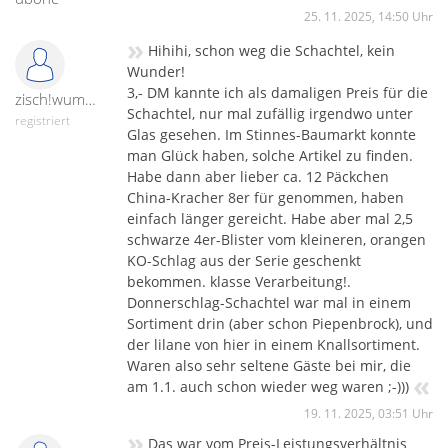
25. 11. 2025, 14:50 Uhr
»
Hihihi, schon weg die Schachtel, kein
Wunder!
3,- DM kannte ich als damaligen Preis für die
zisch!wumm!peng!
Schachtel, nur mal zufällig irgendwo unter
registriert
Glas gesehen. Im Stinnes-Baumarkt konnte
man Glück haben, solche Artikel zu finden.
Habe dann aber lieber ca. 12 Päckchen
China-Kracher 8er für genommen, haben
einfach länger gereicht. Habe aber mal 2,5
schwarze 4er-Blister vom kleineren, orangen
KO-Schlag aus der Serie geschenkt
bekommen. klasse Verarbeitung!.
Donnerschlag-Schachtel war mal in einem
Sortiment drin (aber schon Piepenbrock), und
der lilane von hier in einem Knallsortiment.
Waren also sehr seltene Gäste bei mir, die
«
am 1.1. auch schon wieder weg waren ;-)))
19. 11. 2025, 03:51 Uhr
»
Das war vom Preis-Leistungsverhältnis