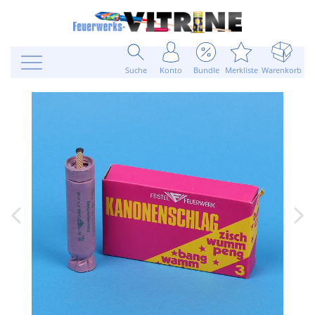
Suche
Konto
Bundle
Merkliste
Warenkorb