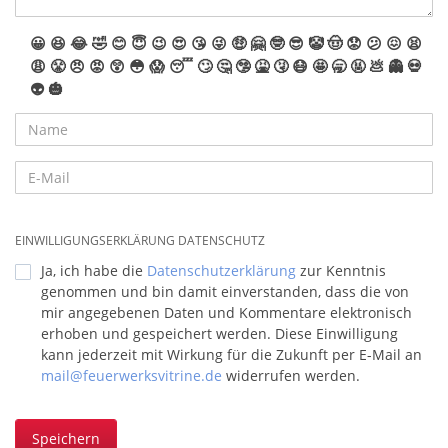
😀
😆
😂
🤣
😊
😇
😉
😍
😘
😜
🤑
🤗
🤓
😎
🤡
🤠
😟
😕
😖
😫
😩
😤
😠
😡
😲
😳
😱
😴
🙄
🤔
🤥
🤮
🤧
😷
🤩
🥱
🤬
💩
👻
💀
👽
🎃
EINWILLIGUNGSERKLÄRUNG DATENSCHUTZ
Ja, ich habe die
Datenschutzerklärung
zur Kenntnis
genommen und bin damit einverstanden, dass die von
mir angegebenen Daten und Kommentare elektronisch
erhoben und gespeichert werden. Diese Einwilligung
kann jederzeit mit Wirkung für die Zukunft per E-Mail an
mail@feuerwerksvitrine.de
widerrufen werden.
Speichern