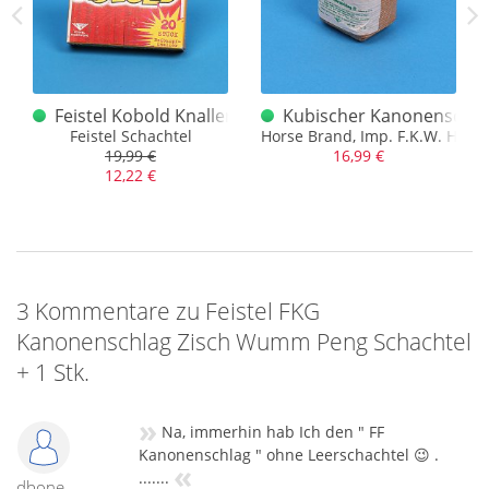
er Schachtel
Schachtel FKG alt
Feistel Kobold Knaller Schachtel 1232
Kubischer Kanonenschlag 
aus Mitte der 80er Jahre
Feistel Schachtel
Horse Brand, Imp. F.K.W. Herste
19,99 €
16,99 €
12,22 €
3 Kommentare zu Feistel FKG
Kanonenschlag Zisch Wumm Peng Schachtel
+ 1 Stk.
»
Na, immerhin hab Ich den " FF
Kanonenschlag " ohne Leerschachtel 😉 .
«
.......
dbone