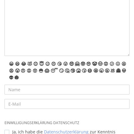
😀
😆
😂
🤣
😊
😇
😉
😍
😘
😜
🤑
🤗
🤓
😎
🤡
🤠
😟
😕
😖
😫
😩
😤
😠
😡
😲
😳
😱
😴
🙄
🤔
🤥
🤮
🤧
😷
🤩
🥱
🤬
💩
👻
💀
👽
🎃
EINWILLIGUNGSERKLÄRUNG DATENSCHUTZ
Ja, ich habe die
Datenschutzerklärung
zur Kenntnis