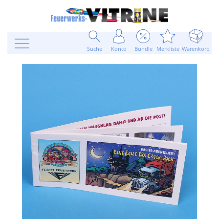
Suche
Konto
Bundle
Merkliste
Warenkorb