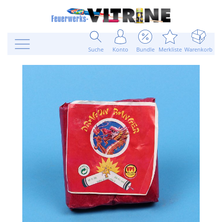
Suche
Konto
Bundle
Merkliste
Warenkorb