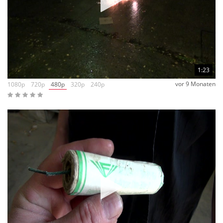
1:23
vor 9 Monaten
1080p
720p
480p
320p
240p