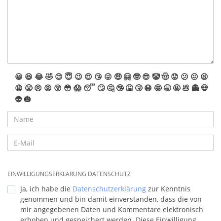
😀
😆
😂
🤣
😊
😇
😉
😍
😘
😜
🤑
🤗
🤓
😎
🤡
🤠
😟
😕
😖
😫
😩
😤
😠
😡
😲
😳
😱
😴
🙄
🤔
🤥
🤮
🤧
😷
🤩
🥱
🤬
💩
👻
💀
👽
🎃
EINWILLIGUNGSERKLÄRUNG DATENSCHUTZ
Ja, ich habe die
Datenschutzerklärung
zur Kenntnis
genommen und bin damit einverstanden, dass die von
mir angegebenen Daten und Kommentare elektronisch
erhoben und gespeichert werden. Diese Einwilligung