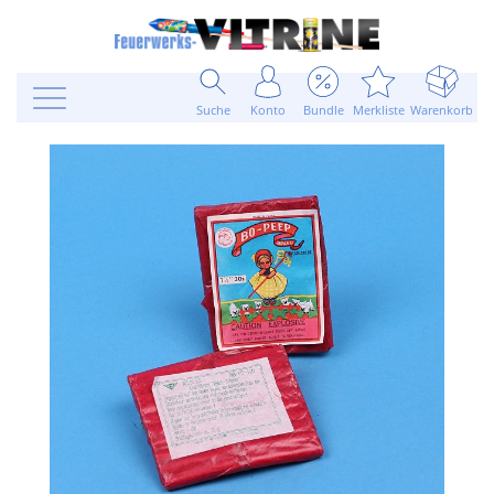
Suche
Konto
Bundle
Merkliste
Warenkorb