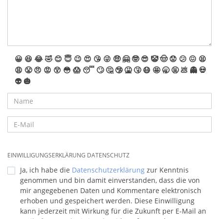
😀
😆
😂
🤣
😊
😇
😉
😍
😘
😜
🤑
🤗
🤓
😎
🤡
🤠
😟
😕
😖
😫
😩
😤
😠
😡
😲
😳
😱
😴
🙄
🤔
🤥
🤮
🤧
😷
🤩
🥱
🤬
💩
👻
💀
👽
🎃
EINWILLIGUNGSERKLÄRUNG DATENSCHUTZ
Ja, ich habe die
Datenschutzerklärung
zur Kenntnis
genommen und bin damit einverstanden, dass die von
mir angegebenen Daten und Kommentare elektronisch
erhoben und gespeichert werden. Diese Einwilligung
kann jederzeit mit Wirkung für die Zukunft per E-Mail an