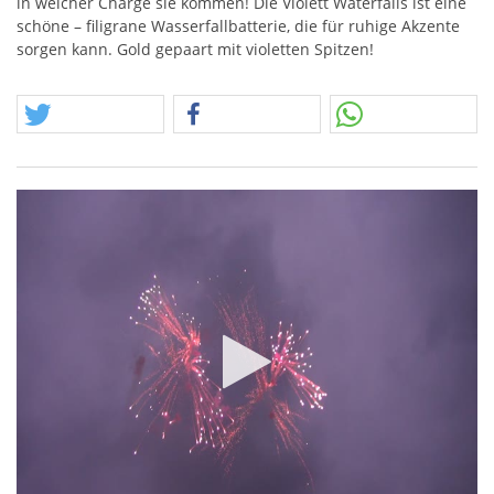
in welcher Charge sie kommen! Die Violett Waterfalls ist eine
schöne – filigrane Wasserfallbatterie, die für ruhige Akzente
sorgen kann. Gold gepaart mit violetten Spitzen!