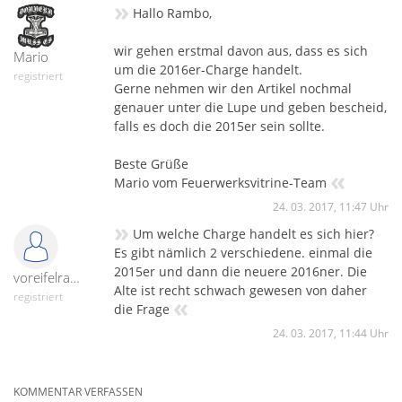
»
Hallo Rambo,
wir gehen erstmal davon aus, dass es sich
Mario
um die 2016er-Charge handelt.
registriert
Gerne nehmen wir den Artikel nochmal
genauer unter die Lupe und geben bescheid,
falls es doch die 2015er sein sollte.
Beste Grüße
«
Mario vom Feuerwerksvitrine-Team
24. 03. 2017, 11:47 Uhr
»
Um welche Charge handelt es sich hier?
Es gibt nämlich 2 verschiedene. einmal die
2015er und dann die neuere 2016ner. Die
voreifelrambo
Alte ist recht schwach gewesen von daher
registriert
«
die Frage
24. 03. 2017, 11:44 Uhr
KOMMENTAR VERFASSEN