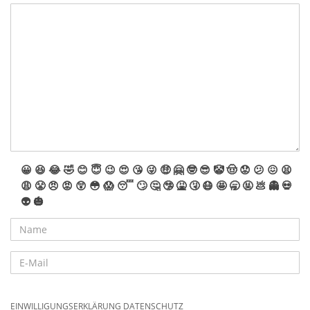
😀
😆
😂
🤣
😊
😇
😉
😍
😘
😜
🤑
🤗
🤓
😎
🤡
🤠
😟
😕
😖
😫
😩
😤
😠
😡
😲
😳
😱
😴
🙄
🤔
🤥
🤮
🤧
😷
🤩
🥱
🤬
💩
👻
💀
👽
🎃
EINWILLIGUNGSERKLÄRUNG DATENSCHUTZ