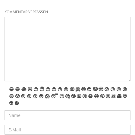
KOMMENTAR VERFASSEN
😀
😆
😂
🤣
😊
😇
😉
😍
😘
😜
🤑
🤗
🤓
😎
🤡
🤠
😟
😕
😖
😫
😩
😤
😠
😡
😲
😳
😱
😴
🙄
🤔
🤥
🤮
🤧
😷
🤩
🥱
🤬
💩
👻
💀
👽
🎃