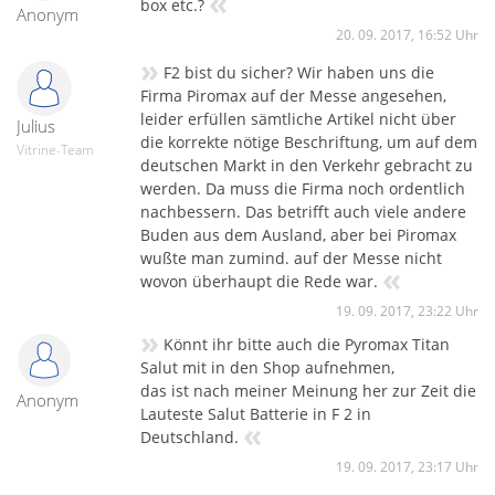
«
box etc.?
Anonym
20. 09. 2017, 16:52 Uhr
»
F2 bist du sicher? Wir haben uns die
Firma Piromax auf der Messe angesehen,
leider erfüllen sämtliche Artikel nicht über
Julius
die korrekte nötige Beschriftung, um auf dem
Vitrine-Team
deutschen Markt in den Verkehr gebracht zu
werden. Da muss die Firma noch ordentlich
nachbessern. Das betrifft auch viele andere
Buden aus dem Ausland, aber bei Piromax
wußte man zumind. auf der Messe nicht
«
wovon überhaupt die Rede war.
19. 09. 2017, 23:22 Uhr
»
Könnt ihr bitte auch die Pyromax Titan
Salut mit in den Shop aufnehmen,
das ist nach meiner Meinung her zur Zeit die
Anonym
Lauteste Salut Batterie in F 2 in
«
Deutschland.
19. 09. 2017, 23:17 Uhr