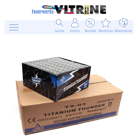
Suche
Konto
Bundle
Merkliste
Warenkorb