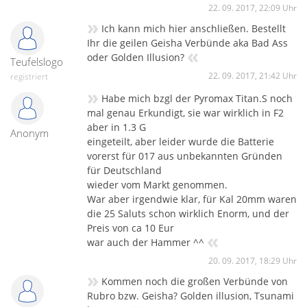
22. 09. 2017, 22:09 Uhr
»
Ich kann mich hier anschließen. Bestellt
Ihr die geilen Geisha Verbünde aka Bad Ass
«
oder Golden Illusion?
Teufelslogo
22. 09. 2017, 21:42 Uhr
registriert
»
Habe mich bzgl der Pyromax Titan.S noch
mal genau Erkundigt, sie war wirklich in F2
aber in 1.3 G
Anonym
eingeteilt, aber leider wurde die Batterie
vorerst für 017 aus unbekannten Gründen
für Deutschland
wieder vom Markt genommen.
War aber irgendwie klar, für Kal 20mm waren
die 25 Saluts schon wirklich Enorm, und der
Preis von ca 10 Eur
«
war auch der Hammer ^^
20. 09. 2017, 18:29 Uhr
»
Kommen noch die großen Verbünde von
Rubro bzw. Geisha? Golden illusion, Tsunami