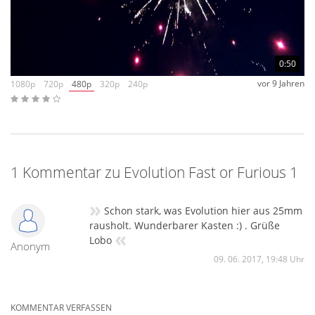
0:50
vor 9 Jahren
1080p
720p
480p
320p
240p
1 Kommentar zu Evolution Fast or Furious 1
»
Schon stark, was Evolution hier aus 25mm
rausholt. Wunderbarer Kasten :) . Grüße
«
Lobo
Anonym
09. 06. 2017, 19:48 Uhr
KOMMENTAR VERFASSEN