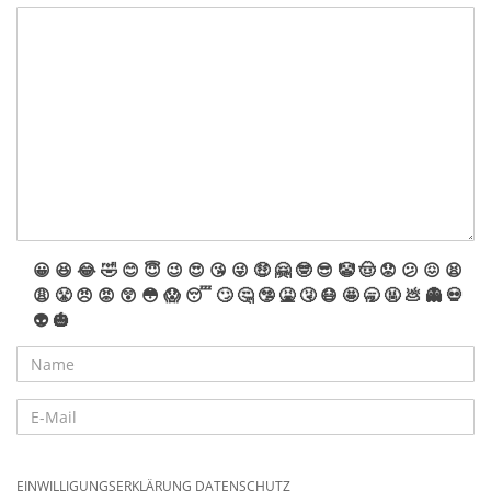
😀
😆
😂
🤣
😊
😇
😉
😍
😘
😜
🤑
🤗
🤓
😎
🤡
🤠
😟
😕
😖
😫
😩
😤
😠
😡
😲
😳
😱
😴
🙄
🤔
🤥
🤮
🤧
😷
🤩
🥱
🤬
💩
👻
💀
👽
🎃
EINWILLIGUNGSERKLÄRUNG DATENSCHUTZ