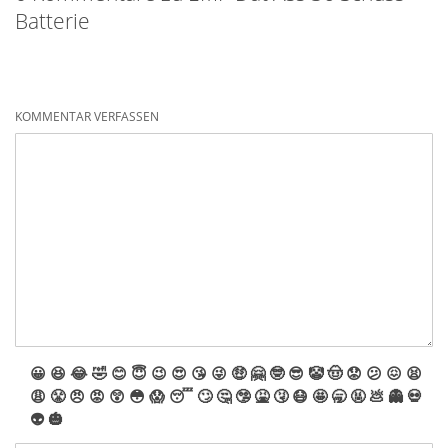
Batterie
KOMMENTAR VERFASSEN
😀
😆
😂
🤣
😊
😇
😉
😍
😘
😜
🤑
🤗
🤓
😎
🤡
🤠
😟
😕
😖
😫
😩
😤
😠
😡
😲
😳
😱
😴
🙄
🤔
🤥
🤮
🤧
😷
🤩
🥱
🤬
💩
👻
💀
👽
🎃