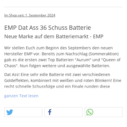
Im Shop seit: 1. September 2024
EMP Dat Ass 36 Schuss Batterie
Neue Marke auf dem Batteriemarkt - EMP
Wir stellen Euch zum Beginn des Septembers den neuen
Hersteller
EMP
vor. Bereits zum Nachschlag (Sommeraktion)
gab es die ersten zwei Top Batterien "Aurum" und "Queen of
Chaos". Nun folgen weitere und ausgewählte Batterien.
Dat Ass! Eine sehr edle Batterie mit zwei verschiedenen
Goldeffekten, kombiniert mit weißen und roten Blinkern! Eine
recht schnelle Schussfolge und ein Finale runden diese
Batterie ab.
ganzen Text lesen
Neues Design, neuer Wind.
EMP
setzt neue Maßstäbe und
platziert sich so im Premiumsektor leicht unter Funke
Argento.