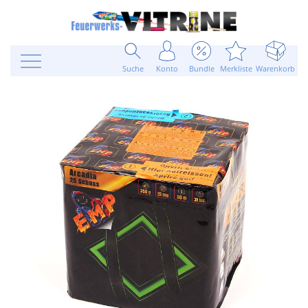
Suche
Konto
Bundle
Merkliste
Warenkorb