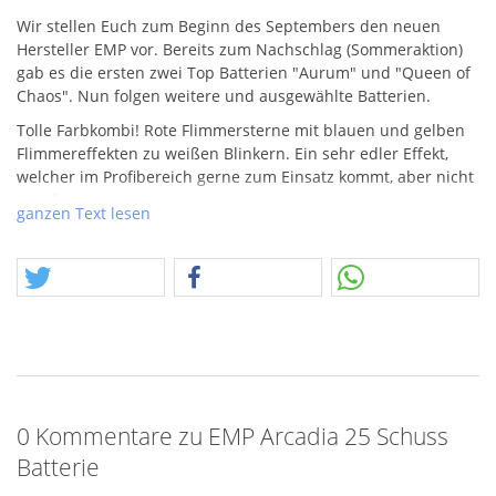
Wir stellen Euch zum Beginn des Septembers den neuen
Hersteller
EMP
vor. Bereits zum Nachschlag (Sommeraktion)
gab es die ersten zwei Top Batterien "Aurum" und "Queen of
Chaos". Nun folgen weitere und ausgewählte Batterien.
Tolle Farbkombi! Rote Flimmersterne mit blauen und gelben
Flimmereffekten zu weißen Blinkern. Ein sehr edler Effekt,
welcher im Profibereich gerne zum Einsatz kommt, aber nicht
nur da.
ganzen Text lesen
Neues Design, neuer Wind.
EMP
setzt neue Maßstäbe und
platziert sich so im Premiumsektor leicht unter Funke
Argento.
0 Kommentare zu EMP Arcadia 25 Schuss
Batterie