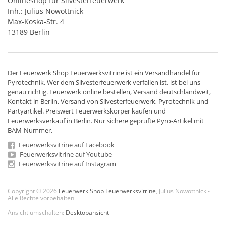
Onlineshop für Silvesterfeuerwerk
Inh.: Julius Nowottnick
Max-Koska-Str. 4
13189 Berlin
Der
Feuerwerk Shop
Feuerwerksvitrine ist ein
Versandhandel
für
Pyrotechnik
. Wer dem Silvesterfeuerwerk verfallen ist, ist bei uns
genau richtig. Feuerwerk online bestellen,
Versand deutschlandweit
,
Kontakt in Berlin. Versand von
Silvesterfeuerwerk
,
Pyrotechnik
und
Partyartikel. Preiswert
Feuerwerkskörper
kaufen und
Feuerwerksverkauf in Berlin. Nur sichere geprüfte Pyro-Artikel mit
BAM-Nummer.
Feuerwerksvitrine auf Facebook
Feuerwerksvitrine auf Youtube
Feuerwerksvitrine auf Instagram
Copyright © 2026
Feuerwerk Shop Feuerwerksvitrine
, Julius Nowottnick -
Alle Rechte vorbehalten
Ansicht umschalten:
Desktopansicht