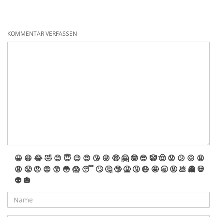
KOMMENTAR VERFASSEN
😀
😆
😂
🤣
😊
😇
😉
😍
😘
😜
🤑
🤗
🤓
😎
🤡
🤠
😟
😕
😖
😫
😩
😤
😠
😡
😲
😳
😱
😴
🙄
🤔
🤥
🤮
🤧
😷
🤩
🥱
🤬
💩
👻
💀
👽
🎃