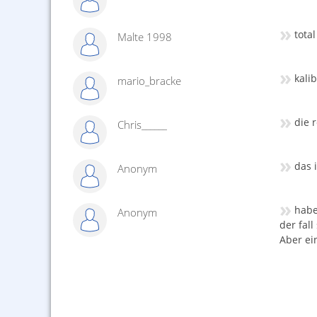
»
total
Malte 1998
»
kali
mario_bracke
»
die 
Chris______
»
das 
Anonym
»
habe
Anonym
der fall
Aber ei