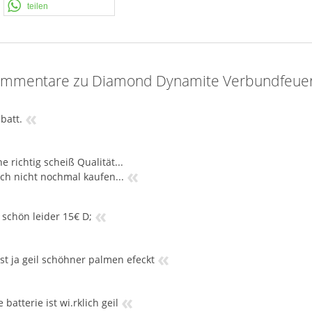
teilen
ommentare zu Diamond Dynamite Verbundfeue
«
 batt.
e richtig scheiß Qualität...
«
ch nicht nochmal kaufen...
«
 schön leider 15€ D;
«
ist ja geil schöhner palmen efeckt
«
e batterie ist wi.rklich geil