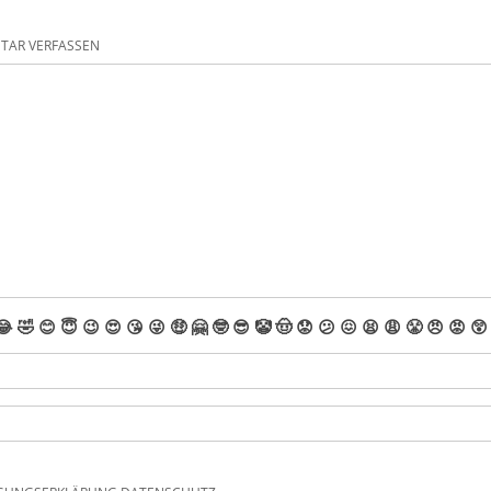
AR VERFASSEN
😂
🤣
😊
😇
😉
😍
😘
😜
🤑
🤗
🤓
😎
🤡
🤠
😟
😕
😖
😫
😩
😤
😠
😡
😲