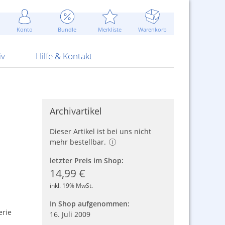
Werbung
 Jahr
are Artikel
Best of Sommeraktionen!
Widerrufsbelehrung
rk
Carl
 Bengalhölzer
fen
bende
Sommerpreise u.v.m.
AGB
otechnik
Konto
Bundle
Merkliste
Warenkorb
nd Attrappen
nehmigung
ste
Blitzschnell...
Kontaktformular
RS Pirotecnia
 und Pistolen
erwerk
& -gebiete
Über uns
werk
Alpha
iv
Hilfe & Kontakt
Archivartikel
Dieser Artikel ist bei uns nicht
mehr bestellbar.
letzter Preis im Shop:
14,99 €
inkl. 19% MwSt.
In Shop aufgenommen:
erie
16. Juli 2009