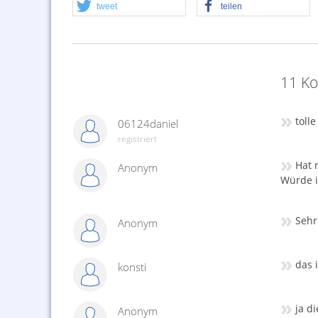
tweet
teilen
11 K
»
tolle
06124daniel
registriert
»
Hat n
Anonym
Würde i
»
Sehr
Anonym
»
das 
konsti
»
ja di
Anonym