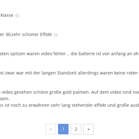
«
 klasse
«
ber 30,sehr schöner Effekt
roten spitzen waren video fehler .. die batterie ist von anfang an o
ist zwar war mit der langen Standzeit allerdings waren keine roten
 video gesehen schöne große gold palmen. Auf dem video sind noch 
 sein.
ns ist noch zu erwähnen sehr lang stehender effekt und große aus
«
1
2
»