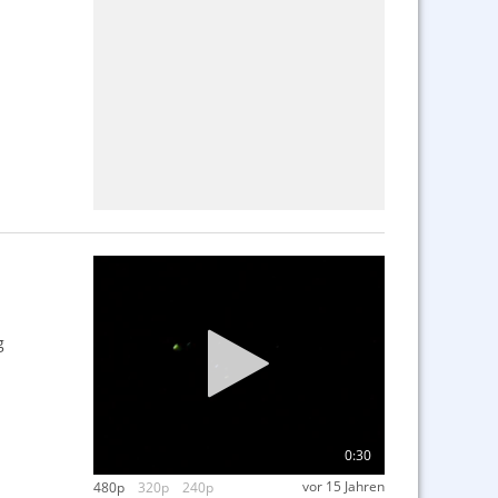
g
0:30
vor 15 Jahren
480p
320p
240p