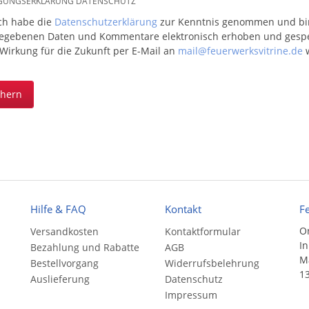
IGUNGSERKLÄRUNG DATENSCHUTZ
ich habe die
Datenschutzerklärung
zur Kenntnis genommen und bin 
egebenen Daten und Kommentare elektronisch erhoben und gespeic
 Wirkung für die Zukunft per E-Mail an
mail@feuerwerksvitrine.de
w
chern
Hilfe & FAQ
Kontakt
F
On
Versandkosten
Kontaktformular
In
Bezahlung und Rabatte
AGB
Ma
Bestellvorgang
Widerrufsbelehrung
13
Auslieferung
Datenschutz
Impressum