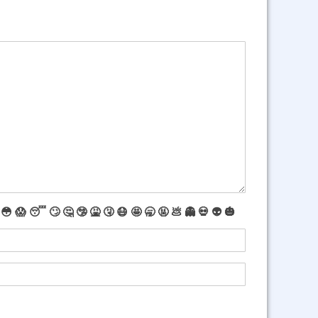
😳
😱
😴
🙄
🤔
🤥
🤮
🤧
😷
🤩
🥱
🤬
💩
👻
💀
👽
🎃