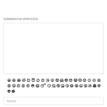
KOMMENTAR VERFASSEN
😀
😆
😂
🤣
😊
😇
😉
😍
😘
😜
🤑
🤗
🤓
😎
🤡
🤠
😟
😕
😖
😫
😩
😤
😠
😡
😲
😳
😱
😴
🙄
🤔
🤥
🤮
🤧
😷
🤩
🥱
🤬
💩
👻
💀
👽
🎃