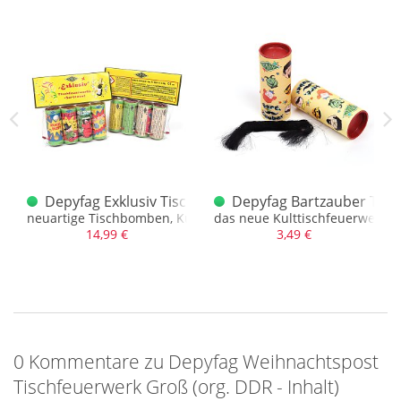
nchen Tischfeuerwerk
Depyfag Exklusiv Tischfeuerwerk Sortiment
Depyfag Bartzauber Tisc
derem Inhalt und Aussehen
neuartige Tischbomben, Kugelblitz, Pyropasch u.v.m.
das neue Kulttischfeuerwerk m
14,99 €
3,49 €
0 Kommentare zu Depyfag Weihnachtspost
Tischfeuerwerk Groß (org. DDR - Inhalt)