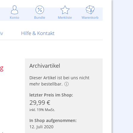
Werbung
 Jahr
are Artikel
Best of Sommeraktionen!
Widerrufsbelehrung
rk
Carl
 Bengalhölzer
fen
bende
Sommerpreise u.v.m.
AGB
otechnik
Konto
Bundle
Merkliste
Warenkorb
nd Attrappen
nehmigung
ste
Blitzschnell...
Kontaktformular
RS Pirotecnia
 und Pistolen
erwerk
& -gebiete
Über uns
werk
Alpha
iv
Hilfe & Kontakt
Archivartikel
ag
Dieser Artikel ist bei uns nicht
mehr bestellbar.
letzter Preis im Shop:
29,99 €
inkl. 19% MwSt.
In Shop aufgenommen:
12. Juli 2020