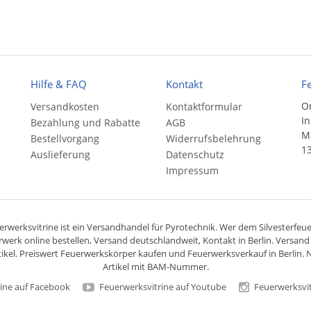
Hilfe & FAQ
Kontakt
F
On
Versandkosten
Kontaktformular
In
Bezahlung und Rabatte
AGB
Ma
Bestellvorgang
Widerrufsbelehrung
13
Auslieferung
Datenschutz
Impressum
rwerksvitrine ist ein
Versandhandel
für
Pyrotechnik
. Wer dem Silvesterfeuer
rwerk online bestellen,
Versand deutschlandweit
, Kontakt in Berlin. Versan
ikel. Preiswert
Feuerwerkskörper
kaufen und Feuerwerksverkauf in Berlin. N
Artikel mit BAM-Nummer.
ine auf Facebook
Feuerwerksvitrine auf Youtube
Feuerwerksvit