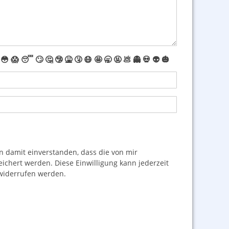
😳
😱
😴
🙄
🤔
🤥
🤮
🤧
😷
🤩
🥱
🤬
💩
👻
💀
👽
🎃
damit einverstanden, dass die von mir
hert werden. Diese Einwilligung kann jederzeit
iderrufen werden.