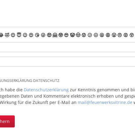
😂
🤣
😊
😇
😉
😍
😘
😜
🤑
🤗
🤓
😎
🤡
🤠
😟
😕
😖
😫
😩
😤
😠
😡
😲
IGUNGSERKLÄRUNG DATENSCHUTZ
ich habe die
Datenschutzerklärung
zur Kenntnis genommen und bin 
egebenen Daten und Kommentare elektronisch erhoben und gespeic
 Wirkung für die Zukunft per E-Mail an
mail@feuerwerksvitrine.de
w
chern