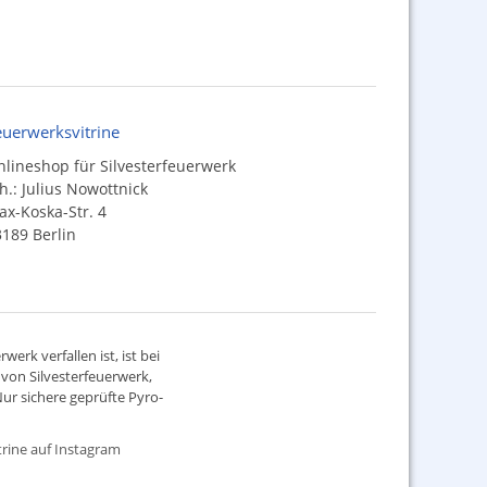
euerwerksvitrine
lineshop für Silvesterfeuerwerk
h.: Julius Nowottnick
x-Koska-Str. 4
189 Berlin
werk verfallen ist, ist bei
d von
Silvesterfeuerwerk
,
ur sichere geprüfte Pyro-
rine auf Instagram