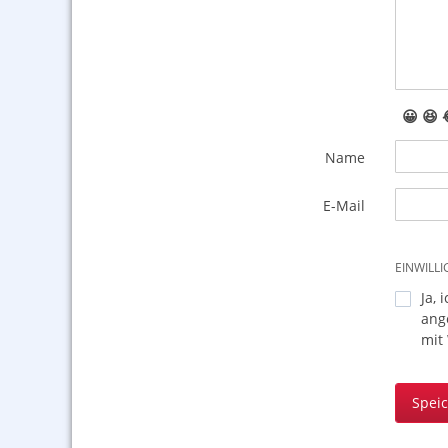
😀
😆
Name
E-Mail
EINWILL
Ja, 
ang
mit
Spei