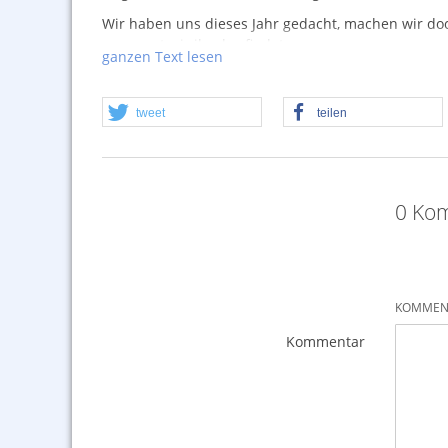
Wir haben uns dieses Jahr gedacht, machen wir doch
gespannt wir ihr das findet.
ganzen Text lesen
Sehr schöne Depyfag Schachtel mit Inhalt.
tweet
teilen
0 Kom
KOMMENT
Kommentar