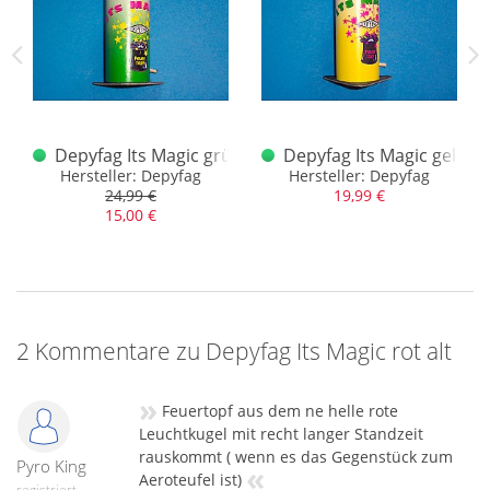
er Vulkansortiment
Depyfag Its Magic grün (alt)
Depyfag Its Magic gelb al
unter Artikel 2022
Hersteller: Depyfag
Hersteller: Depyfag
24,99 €
19,99 €
15,00 €
2 Kommentare zu Depyfag Its Magic rot alt
»
Feuertopf aus dem ne helle rote
Leuchtkugel mit recht langer Standzeit
rauskommt ( wenn es das Gegenstück zum
Pyro King
«
Aeroteufel ist)
registriert