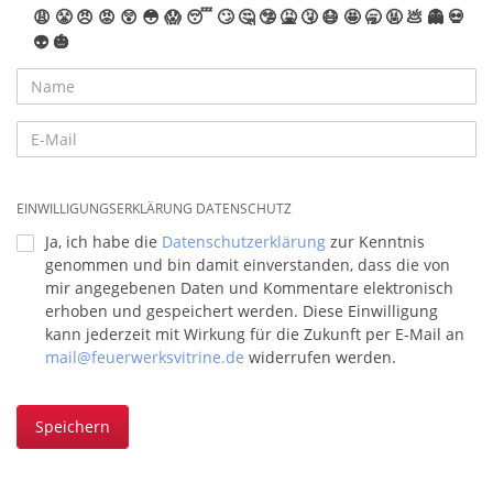
😩
😤
😠
😡
😲
😳
😱
😴
🙄
🤔
🤥
🤮
🤧
😷
🤩
🥱
🤬
💩
👻
💀
👽
🎃
EINWILLIGUNGSERKLÄRUNG DATENSCHUTZ
Ja, ich habe die
Datenschutzerklärung
zur Kenntnis
genommen und bin damit einverstanden, dass die von
mir angegebenen Daten und Kommentare elektronisch
erhoben und gespeichert werden. Diese Einwilligung
kann jederzeit mit Wirkung für die Zukunft per E-Mail an
mail@feuerwerksvitrine.de
widerrufen werden.
Speichern