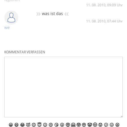
11. 08. 2010, 09:09 Uhr
»
«
was ist das
11. 08. 2010, 07:44 Uhr
we
KOMMENTAR VERFASSEN
😀
😆
😂
🤣
😊
😇
😉
😍
😘
😜
🤑
🤗
🤓
😎
🤡
🤠
😟
😕
😖
😫