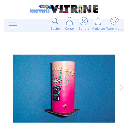
Suche
Konto
Bundle
Merkliste
Warenkorb