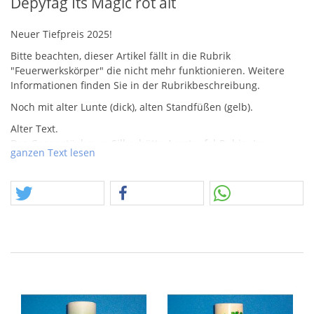
Depyfag Its Magic rot alt
Neuer Tiefpreis 2025!
Bitte beachten, dieser Artikel fällt in die Rubrik
"Feuerwerkskörper" die nicht mehr funktionieren. Weitere
Informationen finden Sie in der Rubrikbeschreibung.
Noch mit alter Lunte (dick), alten Standfüßen (gelb).
Alter Text.
Das Gegenstück zum Silberhütte Aeroteufel-Rubin. Im
ganzen Text lesen
Gegensatz zur Pyrobox funktionieren die Its Magic-Feuertöpfe
alle noch einwandfrei, deshalb sind sie wohl auch um einiges
seltener.