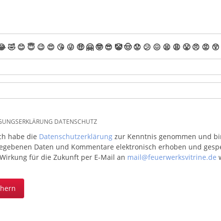
😂
🤣
😊
😇
😉
😍
😘
😜
🤑
🤗
🤓
😎
🤡
🤠
😟
😕
😖
😫
😩
😤
😠
😡
😲
IGUNGSERKLÄRUNG DATENSCHUTZ
ich habe die
Datenschutzerklärung
zur Kenntnis genommen und bin 
egebenen Daten und Kommentare elektronisch erhoben und gespeic
 Wirkung für die Zukunft per E-Mail an
mail@feuerwerksvitrine.de
w
chern