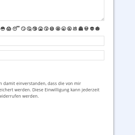
😳
😱
😴
🙄
🤔
🤥
🤮
🤧
😷
🤩
🥱
🤬
💩
👻
💀
👽
🎃
damit einverstanden, dass die von mir
hert werden. Diese Einwilligung kann jederzeit
iderrufen werden.