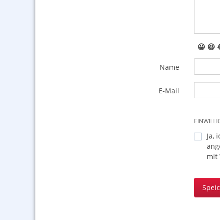
😀
😆
Name
E-Mail
EINWILL
Ja, 
ang
mit
Spei