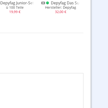
Depyfag Junior-Set
Depyfag Das Superding UF
Depyfag 
ü 100 Teile
Hersteller: Depyfag
Depy
19,99 €
32,00 €
19,9