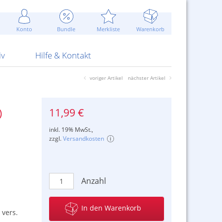
Werbung
 Jahr
are Artikel
Best of Sommeraktionen!
Widerrufsbelehrung
rk
Carl
 Bengalhölzer
fen
bende
Sommerpreise u.v.m.
AGB
otechnik
Konto
Bundle
Merkliste
Warenkorb
nd Attrappen
nehmigung
ste
Blitzschnell...
Kontaktformular
RS Pirotecnia
 und Pistolen
erwerk
& -gebiete
Über uns
werk
Alpha
iv
Hilfe & Kontakt
voriger Artikel
nächster Artikel
11,99 €
)
inkl. 19% MwSt.,
zzgl.
Versandkosten
Anzahl
In den Warenkorb
 vers.