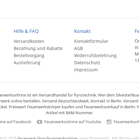
Hilfe & FAQ
Kontakt
F
On
Versandkosten
Kontaktformular
In
Bezahlung und Rabatte
AGB
Ma
Bestellvorgang
Widerrufsbelehrung
13
Auslieferung
Datenschutz
Impressum
rwerksvitrine ist ein
Versandhandel
für
Pyrotechnik
. Wer dem Silvesterfeuer
rwerk online bestellen,
Versand deutschlandweit
, Kontakt in Berlin. Versan
ikel. Preiswert
Feuerwerkskörper
kaufen und Feuerwerksverkauf in Berlin. N
Artikel mit BAM-Nummer.
ine auf Facebook
Feuerwerksvitrine auf Youtube
Feuerwerksvit
ght © 2026
Feuerwerk Shop Feuerwerksvitrine
, Julius Nowottnick - Alle Rechte vo