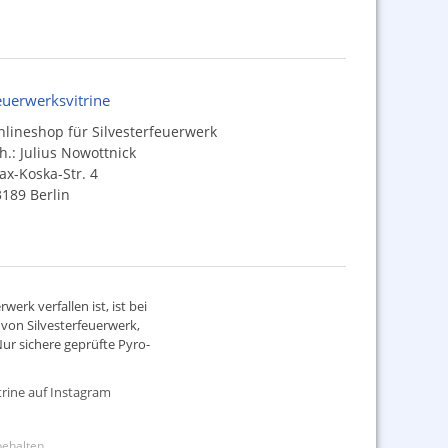
euerwerksvitrine
lineshop für Silvesterfeuerwerk
h.: Julius Nowottnick
x-Koska-Str. 4
189 Berlin
werk verfallen ist, ist bei
d von
Silvesterfeuerwerk
,
ur sichere geprüfte Pyro-
rine auf Instagram
rbehalten