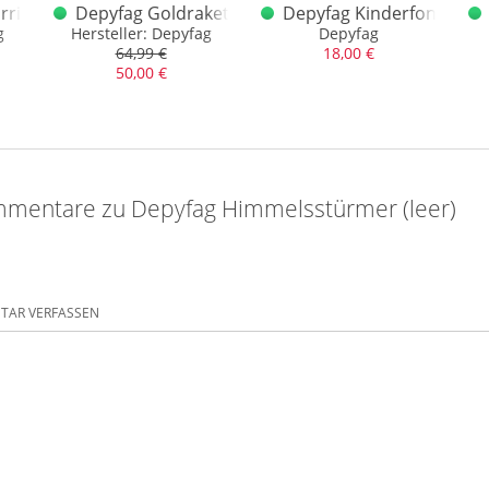
rri
Depyfag Goldrakete
Depyfag Kinderfontäne
g
Hersteller: Depyfag
Depyfag
64,99 €
18,00 €
50,00 €
mentare zu Depyfag Himmelsstürmer (leer)
AR VERFASSEN