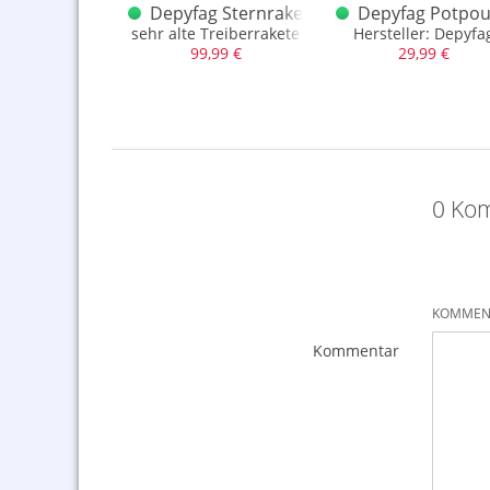
g PM Luftböller alt
Depyfag Sternrakete A alt
Depyfag Potpou
er: Depyfag
sehr alte Treiberrakete
Hersteller: Depyfa
,99 €
99,99 €
29,99 €
0 Kom
KOMMENT
Kommentar