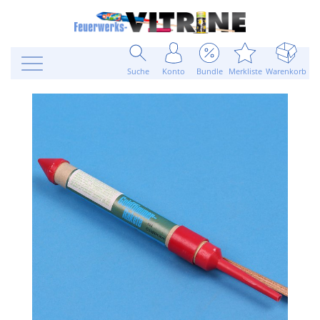
Suche
Konto
Bundle
Merkliste
Warenkorb