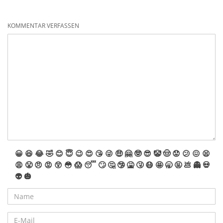
KOMMENTAR VERFASSEN
😀
😆
😂
🤣
😊
😇
😉
😍
😘
😜
🤑
🤗
🤓
😎
🤡
🤠
😟
😕
😖
😫
😩
😤
😠
😡
😲
😳
😱
😴
🙄
🤔
🤥
🤮
🤧
😷
🤩
🥱
🤬
💩
👻
💀
👽
🎃