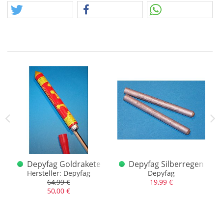
r alt
Depyfag Goldrakete
Depyfag Silberregen
Hersteller: Depyfag
Depyfag
64,99 €
19,99 €
50,00 €