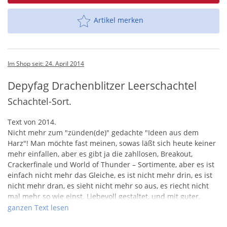
Artikel merken
Im Shop seit: 24. April 2014
Depyfag Drachenblitzer Leerschachtel
Schachtel-Sort.
Text von 2014.
Nicht mehr zum "zünden(de)" gedachte "Ideen aus dem
Harz"! Man möchte fast meinen, sowas läßt sich heute keiner
mehr einfallen, aber es gibt ja die zahllosen, Breakout,
Crackerfinale und World of Thunder – Sortimente, aber es ist
einfach nicht mehr das Gleiche, es ist nicht mehr drin, es ist
nicht mehr dran, es sieht nicht mehr so aus, es riecht nicht
mal mehr so wie einst. Liebevoll gestaltet, und mit guter,
herausragender China-Ware befüllte Pappschachtel von
ganzen Text lesen
Depyfag!