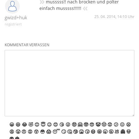
»
musssss!! nach brocken und polter
«
einfach musssss!!!!!!
25. 04. 2014, 14:10 Uhr
gwizd+huk
registriert
KOMMENTAR VERFASSEN
😀
😆
😂
🤣
😊
😇
😉
😍
😘
😜
🤑
🤗
🤓
😎
🤡
🤠
😟
😕
😖
😫
😩
😤
😠
😡
😲
😳
😱
😴
🙄
🤔
🤥
🤮
🤧
😷
🤩
🥱
🤬
💩
👻
💀
👽
🎃