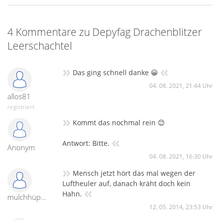
4 Kommentare zu Depyfag Drachenblitzer
Leerschachtel
»
«
Das ging schnell danke 😀
04. 08. 2021, 21:44 Uhr
allos81
registriert
»
Kommt das nochmal rein 😊
«
Antwort: Bitte.
Anonym
04. 08. 2021, 16:30 Uhr
»
Mensch jetzt hört das mal wegen der
Luftheuler auf, danach kräht doch kein
«
Hahn.
mulchhüpfer
12. 05. 2014, 23:53 Uhr