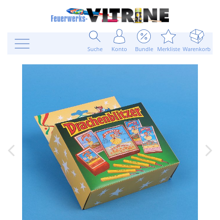
Suche
Konto
Bundle
Merkliste
Warenkorb