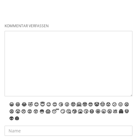
KOMMENTAR VERFASSEN
😀
😆
😂
🤣
😊
😇
😉
😍
😘
😜
🤑
🤗
🤓
😎
🤡
🤠
😟
😕
😖
😫
😩
😤
😠
😡
😲
😳
😱
😴
🙄
🤔
🤥
🤮
🤧
😷
🤩
🥱
🤬
💩
👻
💀
👽
🎃