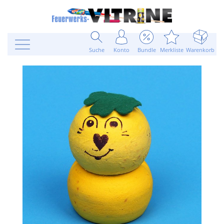
Suche
Konto
Bundle
Merkliste
Warenkorb